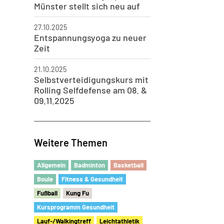
Münster stellt sich neu auf
27.10.2025
Entspannungsyoga zu neuer
Zeit
21.10.2025
Selbstverteidigungskurs mit
 Kinderturnens Saison 24/25
Rolling Selfdefense am 08. &
09.11.2025
Weitere Themen
Allgemein
Badminton
Basketball
Boule
Fitness & Gesundheit
Fu
ß
ball
Kung Fu
Kursprogramm Gesundheit
Lauf-/Walkingtreff
Leichtathletik