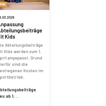
 Kids
9.03.2026
Anpassung
Abteilungsbeiträge
Fit Kids
Die Abteilungsbeiträge
it Kids werden zum 1.
April angepasst. Grund
ierfür sind die
gestiegenen Kosten im
Sportbetrieb.
Abteilungsbeiträge
neu ab 1.
…