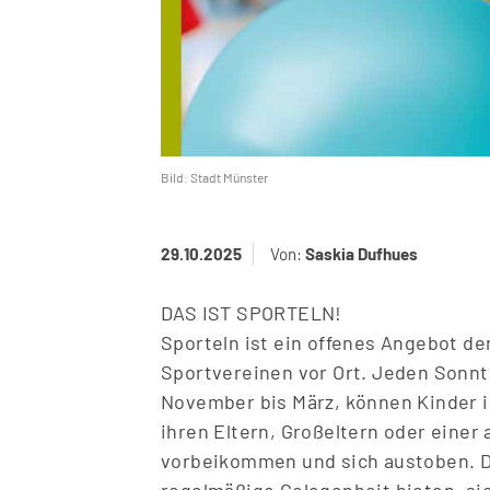
Bild: Stadt Münster
29.10.2025
Von:
Saskia Dufhues
DAS IST SPORTELN!
Sporteln ist ein offenes Angebot de
Sportvereinen vor Ort. Jeden Sonn
November bis März, können Kinder 
ihren Eltern, Gro
ß
eltern oder eine
vorbeikommen und sich austoben. Di
regelmä
ß
ige Gelegenheit bieten, si