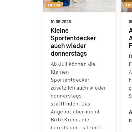
Fit Kids
Fit
10.06.2026
0
Kleine
Sportentdecker
auch wieder
donnerstags
Ab Juli können die
F
Kleinen
Sportentdecker
h
zusätzlich auch wieder
donnerstags
stattfinden. Das
Angebot übernimmt
Birte Kruse, die bereits
seit Jahren f…