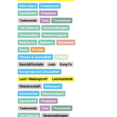
Reha Sport
Schwimmen
Speckbrett
Stepptanz
Taekwondo
Tanz
Tischtennis
TuS Zentrum
Veranstaltungen
Vereinsleben
Vereinsmagazin
Badminton
Ballsport
Basketball
Boule
Fit Kids
Fitness & Gesundheit
Fu
ß
ball
Geschäftsstelle
Judo
Kung Fu
Kursprogramm Gesundheit
Lauf-/Walkingtreff
Leichtathletik
Meisterschaft
Rehasport
Schwimmen
Seniorensport
Speckbrett
Stepptanz
Taekwondo
Tanz
Tischtennis
TuS Zentrum
Veranstaltungen