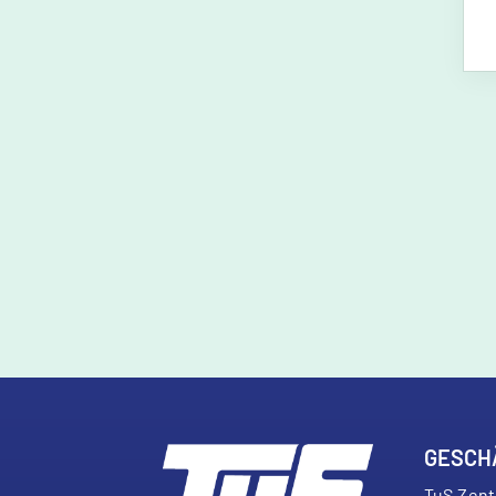
GESCH
TuS Zen