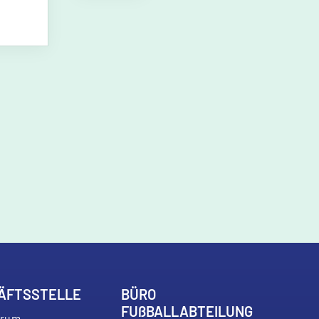
ÄFTSSTELLE
BÜRO
FU
ß
BALLABTEILUNG
trum