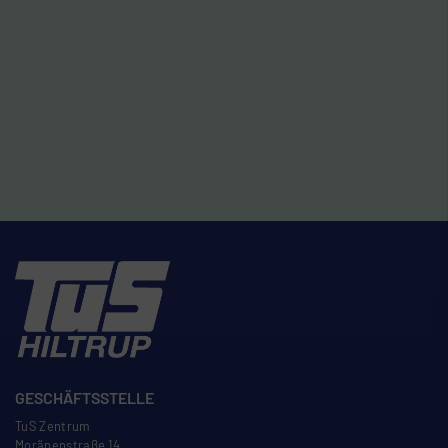
GESCHÄFTSSTELLE
TuS Zentrum
Moränenstra
ß
e 14