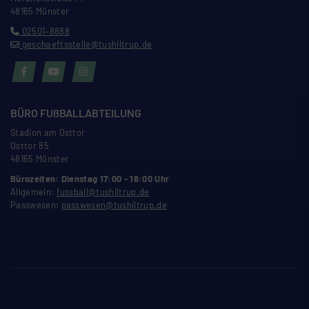
48165 Münster
02501–8888
geschaeftsstelle@tushiltrup.de
BÜRO FU
ß
BALLABTEILUNG
Stadion am Osttor
Osttor 85
48165 Münster
Bürozeiten: Dienstag 17:00 - 18:00 Uhr
Allgemein:
fussball@tushiltrup.de
Passwesen:
passwesen@tushiltrup.de