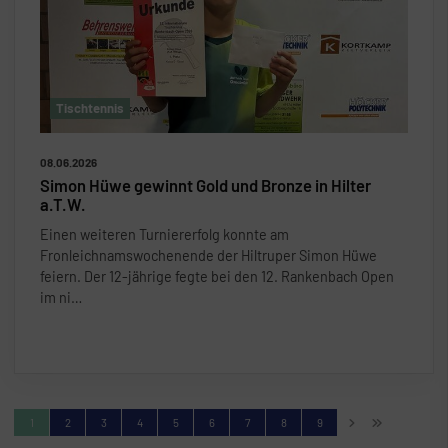
Tischtennis
08.06.2026
Simon Hüwe gewinnt Gold und Bronze in Hilter
a.T.W.
Einen weiteren Turniererfolg konnte am
Fronleichnamswochenende der Hiltruper Simon Hüwe
feiern. Der 12-jährige fegte bei den 12. Rankenbach Open
im ni
…
1
2
3
4
5
6
7
8
9