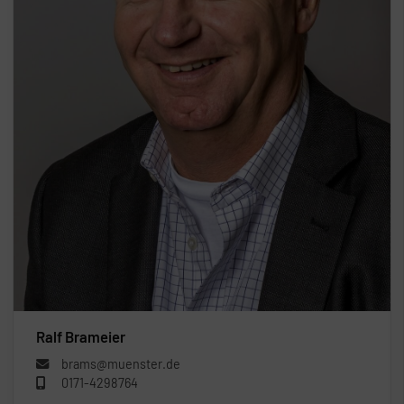
Ralf Brameier
brams@muenster.de
0171-4298764