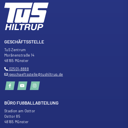
GESCHÄFTSSTELLE
TuS Zentrum
Moränenstra
ß
e 14
48165 Münster
02501–8888
geschaeftsstelle@tushiltrup.de
BÜRO FU
ß
BALLABTEILUNG
Stadion am Osttor
Osttor 85
48165 Münster