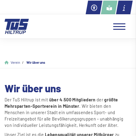
Verein
Wir über uns
Wir über uns
Der TuS Hiltrup ist mit
über 4.500 Mitgliedern
der
grö
ß
te
Mehrsparten-Sportverein in Münster
. Wir bieten den
Menschen in unserer Stadt ein umfassendes Sport- und
Freizeitangebot für alle Bevölkerungsgruppen – unabhängig
von individueller Leistungsfähigkeit, Herkunft oder Alter.
Unser Ziel ist es die
Lebensqualität unserer Mitbürger
zu