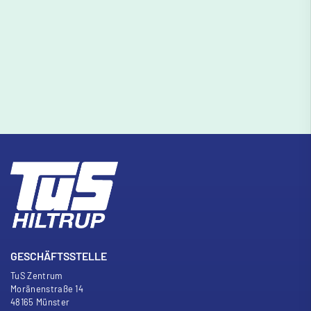
GESCHÄFTSSTELLE
TuS Zentrum
Moränenstra
ß
e 14
48165 Münster