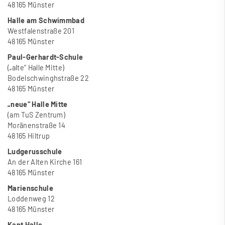
48165 Münster
Halle am Schwimmbad
Westfalenstra
ß
e 201
48165 Münster
Paul-Gerhardt-Schule
(„alte“ Halle Mitte)
Bodelschwinghstra
ß
e 22
48165 Münster
„neue“ Halle Mitte
(am TuS Zentrum)
Moränenstra
ß
e 14
48165 Hiltrup
Ludgerusschule
An der Alten Kirche 161
48165 Münster
Marienschule
Loddenweg 12
48165 Münster
Kant Halle