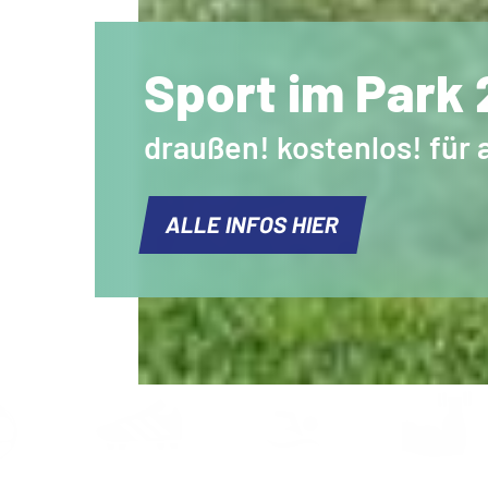
Sport im Park
drau
ß
en! kostenlos! für a
ALLE INFOS HIER