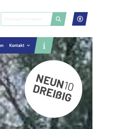
en
Kontakt
NEUN
10
DREI
ß
IG