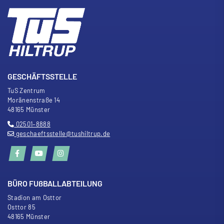
GESCHÄFTSSTELLE
TuS Zentrum
Moränenstra
ß
e 14
48165 Münster
02501–8888
geschaeftsstelle@tushiltrup.de
BÜRO FU
ß
BALLABTEILUNG
Stadion am Osttor
Osttor 85
48165 Münster