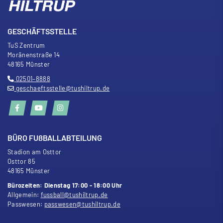
GESCHÄFTSSTELLE
TuS Zentrum
Moränenstra
ß
e 14
48165 Münster
02501–8888
geschaeftsstelle@tushiltrup.de
BÜRO FU
ß
BALLABTEILUNG
Stadion am Osttor
Osttor 85
48165 Münster
Bürozeiten: Dienstag 17:00 - 18:00 Uhr
Allgemein:
fussball@tushiltrup.de
Passwesen:
passwesen@tushiltrup.de