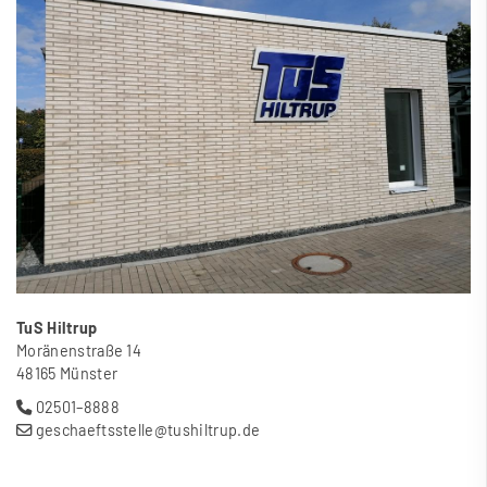
TuS Hiltrup
Moränenstra
ß
e 14
48165 Münster
02501–8888
geschaeftsstelle@tushiltrup.de