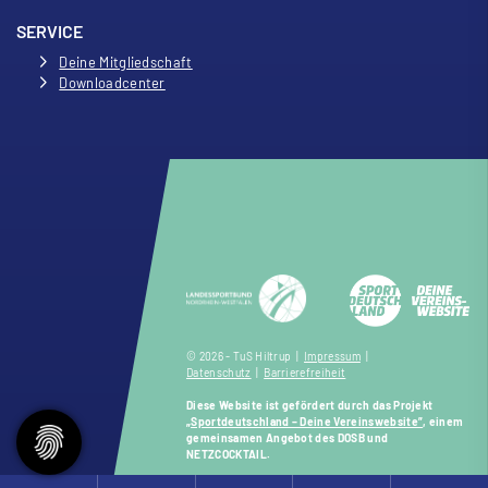
SERVICE
Deine Mitgliedschaft
Downloadcenter
© 2026 - TuS Hiltrup |
Impressum
|
Datenschutz
|
Barrierefreiheit
Diese Website ist gefördert durch das Projekt
„Sportdeutschland – Deine Vereinswebsite”
, einem
gemeinsamen Angebot des DOSB und
NETZCOCKTAIL.