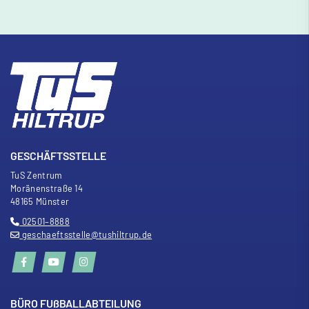
GESCHÄFTSSTELLE
TuS Zentrum
Moränenstra
ß
e 14
48165 Münster
02501–8888
geschaeftsstelle@tushiltrup.de
BÜRO FU
ß
BALLABTEILUNG