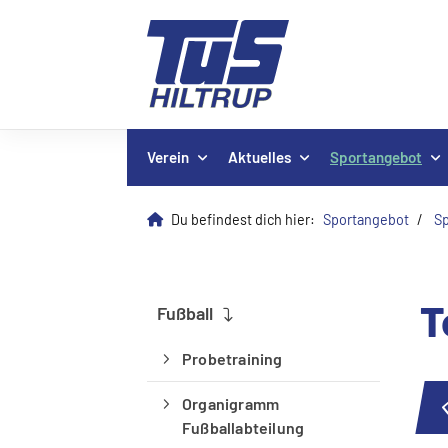
Verein
Aktuelles
Sportangebot
Du befindest dich hier:
Sportangebot
Sp
T
Fu
ß
ball
Probetraining
Organigramm
Fu
ß
ballabteilung