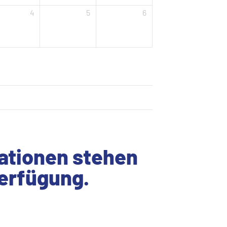
4
5
6
mationen stehen
Verfügung.