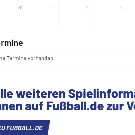
31
1
2
3
ermine
ne Termine vorhanden
lle weiteren Spielinfor
hnen auf Fu
ß
ball.de zur 
ZU FU
ß
BALL.DE