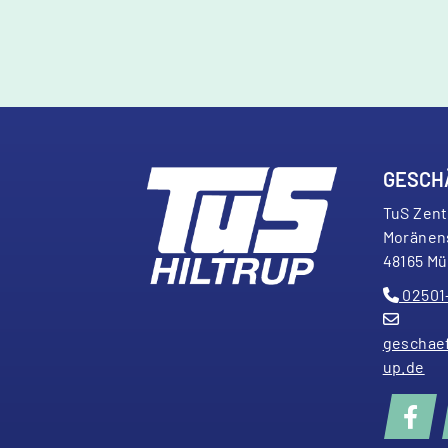
GESCH
TuS Zen
Moränen
48165 Mü
02501
geschaef
up.de