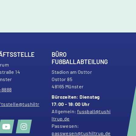
ÄFTSSTELLE
BÜRO
FU
ß
BALLABTEILUNG
trum
stra
ß
e 14
Stadion am Osttor
nster
Osttor 85
48165 Münster
–8888
Bürozeiten: Dienstag
tsstelle@tushiltr
17:00 - 18:00 Uhr
Allgemein:
fussball@tushi
ltrup.de
Passwesen:
passwesen@tushiltrup.de