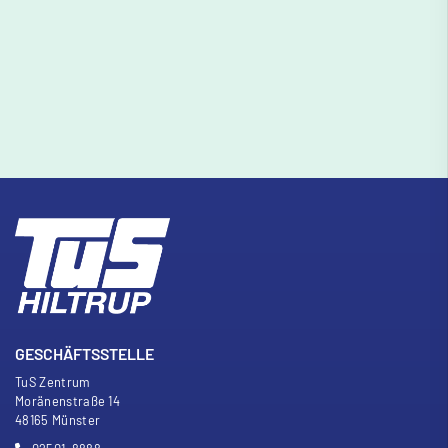
GESCHÄFTSSTELLE
TuS Zentrum
Moränenstra
ß
e 14
48165 Münster