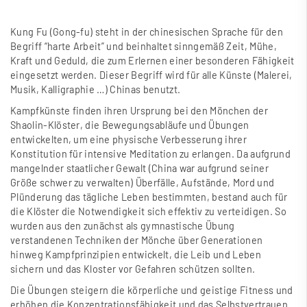
Kung Fu (Gong-fu) steht in der chinesischen Sprache für den
Begriff “harte Arbeit” und beinhaltet sinngemä
ß
Zeit, Mühe,
Kraft und Geduld, die zum Erlernen einer besonderen Fähigkeit
eingesetzt werden. Dieser Begriff wird für alle Künste (Malerei,
Musik, Kalligraphie …) Chinas benutzt.
Kampfkünste finden ihren Ursprung bei den Mönchen der
Shaolin-Klöster, die Bewegungsabläufe und Übungen
entwickelten, um eine physische Verbesserung ihrer
Konstitution für intensive Meditation zu erlangen. Da aufgrund
mangelnder staatlicher Gewalt (China war aufgrund seiner
Grö
ß
e schwer zu verwalten) Überfälle, Aufstände, Mord und
Plünderung das tägliche Leben bestimmten, bestand auch für
die Klöster die Notwendigkeit sich effektiv zu verteidigen. So
wurden aus den zunächst als gymnastische Übung
verstandenen Techniken der Mönche über Generationen
hinweg Kampfprinzipien entwickelt, die Leib und Leben
sichern und das Kloster vor Gefahren schützen sollten.
Die Übungen steigern die körperliche und geistige Fitness und
erhöhen die Konzentrationsfähigkeit und das Selbstvertrauen.