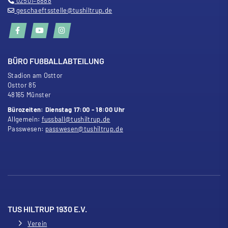
02501–8888
geschaeftsstelle@tushiltrup.de
BÜRO FU
ß
BALLABTEILUNG
Stadion am Osttor
Osttor 85
48165 Münster
Bürozeiten: Dienstag 17:00 - 18:00 Uhr
Allgemein:
fussball@tushiltrup.de
Passwesen:
passwesen@tushiltrup.de
TUS HILTRUP 1930 E.V.
Verein