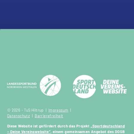
© 2026 - TuS Hiltrup |
Impressum
|
Datenschutz
|
Barrierefreiheit
Diese Website ist gefördert durch das Projekt
„Sportdeutschland
– Deine Vereinswebsite”
, einem gemeinsamen Angebot des DOSB