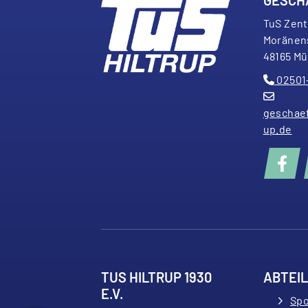
TuS Zen
Moränen
48165 Mü
02501
geschaef
up.de
TUS HILTRUP 1930
ABTEI
E.V.
Spo