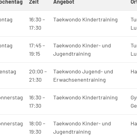
ochentag
Zeit
Angebot
Or
ontag
16:30
–
Taekwondo Kindertraining
Tu
17:30
Lu
ontag
17:45
–
Taekwondo Kinder- und
Tu
19:15
Jugendtraining
Lu
enstag
20:00
–
Taekwondo Jugend- und
Ha
21:30
Erwachsenentraining
onnerstag
16:30
–
Taekwondo Kindertraining
Gy
17:30
Ge
onnerstag
18:00
–
Taekwondo Kinder- und
Ha
19:30
Jugendtraining