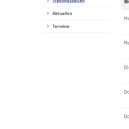
Trainingszeiten
W
Aktuelles
M
Termine
M
Di
D
D