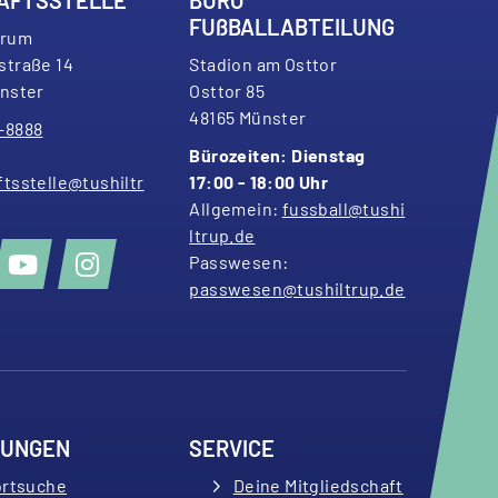
FU
ß
BALLABTEILUNG
trum
stra
ß
e 14
Stadion am Osttor
nster
Osttor 85
48165 Münster
–8888
Bürozeiten: Dienstag
tsstelle@tushiltr
17:00 - 18:00 Uhr
Allgemein:
fussball@tushi
ltrup.de
Passwesen:
passwesen@tushiltrup.de
LUNGEN
SERVICE
rtsuche
Deine Mitgliedschaft