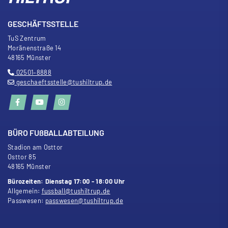
GESCHÄFTSSTELLE
TuS Zentrum
Moränenstra
ß
e 14
48165 Münster
02501–8888
geschaeftsstelle@tushiltrup.de
BÜRO FU
ß
BALLABTEILUNG
Stadion am Osttor
Osttor 85
48165 Münster
Bürozeiten: Dienstag 17:00 - 18:00 Uhr
Allgemein:
fussball@tushiltrup.de
Passwesen:
passwesen@tushiltrup.de