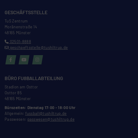
GESCHÄFTSSTELLE
TuS Zentrum
Moränenstra
ß
e 14
48165 Münster
02501–8888
geschaeftsstelle@tushiltrup.de
BÜRO FU
ß
BALLABTEILUNG
Stadion am Osttor
Osttor 85
48165 Münster
Bürozeiten: Dienstag 17:00 - 18:00 Uhr
Allgemein:
fussball@tushiltrup.de
Passwesen:
passwesen@tushiltrup.de