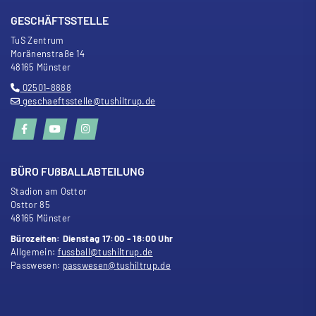
GESCHÄFTSSTELLE
TuS Zentrum
Moränenstra
ß
e 14
48165 Münster
02501–8888
geschaeftsstelle@tushiltrup.de
BÜRO FU
ß
BALLABTEILUNG
Stadion am Osttor
Osttor 85
48165 Münster
Bürozeiten: Dienstag 17:00 - 18:00 Uhr
Allgemein:
fussball@tushiltrup.de
Passwesen:
passwesen@tushiltrup.de