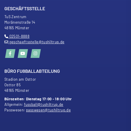
GESCHÄFTSSTELLE
TuS Zentrum
Moränenstra
ß
e 14
48165 Münster
02501–8888
geschaeftsstelle@tushiltrup.de
BÜRO FU
ß
BALLABTEILUNG
Stadion am Osttor
Osttor 85
48165 Münster
Bürozeiten: Dienstag 17:00 - 18:00 Uhr
Allgemein:
fussball@tushiltrup.de
Passwesen:
passwesen@tushiltrup.de