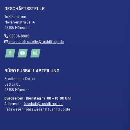
GESCHÄFTSSTELLE
TuS Zentrum
Moränenstra
ß
e 14
48165 Münster
02501–8888
geschaeftsstelle@tushiltrup.de
BÜRO FU
ß
BALLABTEILUNG
Stadion am Osttor
Osttor 85
48165 Münster
Bürozeiten: Dienstag 17:00 - 18:00 Uhr
Allgemein:
fussball@tushiltrup.de
Passwesen:
passwesen@tushiltrup.de