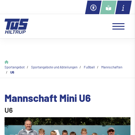
Sportangebot
Sportangebote und Abteilungen
Fu
ß
ball
Mannschaften
U6
Mannschaft Mini U6
U6