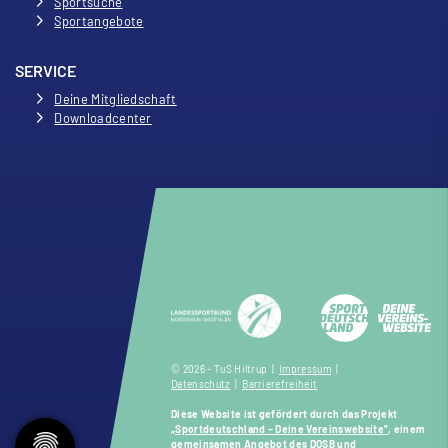
Sportsuche
Sportangebote
SERVICE
Deine Mitgliedschaft
Downloadcenter
© 2026 - TuS Hiltrup |
Impressum
|
Datenschutz
|
Barrierefreiheit
Diese Website ist gefördert durch das Projekt
„Sportdeutschland – Deine Vereinswebsite”
, einem
gemeinsamen Angebot des DOSB und