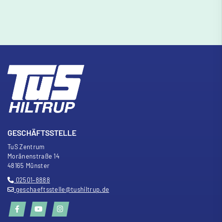
GESCHÄFTSSTELLE
TuS Zentrum
Moränenstra
ß
e 14
48165 Münster
02501–8888
geschaeftsstelle@tushiltrup.de