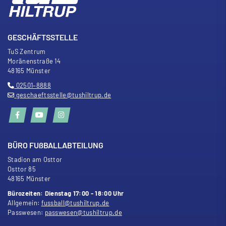
GESCHÄFTSSTELLE
TuS Zentrum
Moränenstra
ß
e 14
48165 Münster
02501–8888
geschaeftsstelle@tushiltrup.de
BÜRO FU
ß
BALLABTEILUNG
Stadion am Osttor
Osttor 85
48165 Münster
Bürozeiten: Dienstag 17:00 - 18:00 Uhr
Allgemein:
fussball@tushiltrup.de
Passwesen:
passwesen@tushiltrup.de