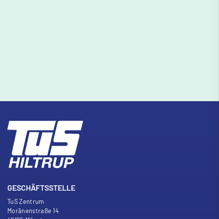
GESCHÄFTSSTELLE
TuS Zentrum
Moränenstra
ß
e 14