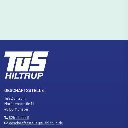
GESCHÄFTSSTELLE
TuS Zentrum
Moränenstra
ß
e 14
48165 Münster
02501–8888
geschaeftsstelle@tushiltrup.de