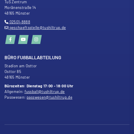
TuS Zentrum
Moränenstra
ß
e 14
48165 Münster
02501–8888
geschaeftsstelle@tushiltrup.de
BÜRO FU
ß
BALLABTEILUNG
Stadion am Osttor
Osttor 85
48165 Münster
Bürozeiten: Dienstag 17:00 - 18:00 Uhr
Allgemein:
fussball@tushiltrup.de
Passwesen:
passwesen@tushiltrup.de