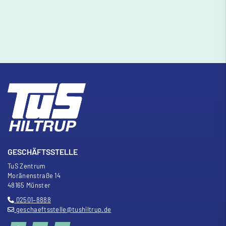
GESCHÄFTSSTELLE
TuS Zentrum
Moränenstra
ß
e 14
48165 Münster
02501–8888
geschaeftsstelle@tushiltrup.de