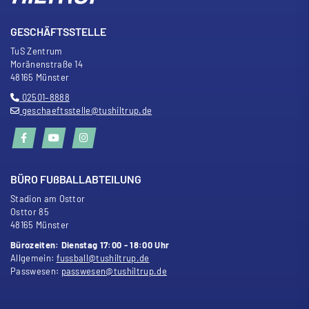
GESCHÄFTSSTELLE
TuS Zentrum
Moränenstra
ß
e 14
48165 Münster
02501–8888
geschaeftsstelle@tushiltrup.de
BÜRO FU
ß
BALLABTEILUNG
Stadion am Osttor
Osttor 85
48165 Münster
Bürozeiten: Dienstag 17:00 - 18:00 Uhr
Allgemein:
fussball@tushiltrup.de
Passwesen:
passwesen@tushiltrup.de