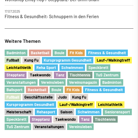
17.07.2025
Fitness & Gesundheit: Schnuppern in den Ferien
Weitere Themen
Badminton
Basketball
Boule
Fit Kids
Fitness & Gesundheit
Fu
ß
ball
Kung Fu
Kursprogramm Gesundheit
Lauf-/Walkingtreff
Leichtathletik
Reha Sport
Schwimmen
Speckbrett
Stepptanz
Taekwondo
Tanz
Tischtennis
TuS Zentrum
Veranstaltungen
Vereinsleben
Vereinsmagazin
Badminton
Ballsport
Basketball
Boule
Fit Kids
Fitness & Gesundheit
Fu
ß
ball
Geschäftsstelle
Judo
Kung Fu
Kursprogramm Gesundheit
Lauf-/Walkingtreff
Leichtathletik
Meisterschaft
Rehasport
Saison
Schwimmen
Seniorensport
Speckbrett
Stepptanz
Taekwondo
Tanz
Tischtennis
TuS Zentrum
Veranstaltungen
Vereinsleben