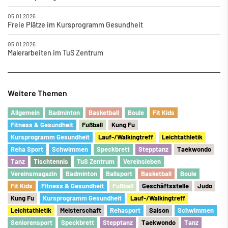
05.01.2026
Freie Plätze im Kursprogramm Gesundheit
05.01.2026
Malerarbeiten im TuS Zentrum
Weitere Themen
Allgemein
Badminton
Basketball
Boule
Fit Kids
Fitness & Gesundheit
Fu
ß
ball
Kung Fu
Kursprogramm Gesundheit
Lauf-/Walkingtreff
Leichtathletik
Reha Sport
Schwimmen
Speckbrett
Stepptanz
Taekwondo
Tanz
Tischtennis
TuS Zentrum
Vereinsleben
Vereinsmagazin
Badminton
Ballsport
Basketball
Boule
Fit Kids
Fitness & Gesundheit
Fu
ß
ball
Geschäftsstelle
Judo
Kung Fu
Kursprogramm Gesundheit
Lauf-/Walkingtreff
Leichtathletik
Meisterschaft
Rehasport
Saison
Schwimmen
Seniorensport
Speckbrett
Stepptanz
Taekwondo
Tanz