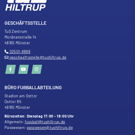
GESCHÄFTSSTELLE
TuS Zentrum
Moränenstra
ß
e 14
48165 Münster
02501–8888
geschaeftsstelle@tushiltrup.de
BÜRO FU
ß
BALLABTEILUNG
Stadion am Osttor
Osttor 85
48165 Münster
Bürozeiten: Dienstag 17:00 - 18:00 Uhr
Allgemein:
fussball@tushiltrup.de
Passwesen:
passwesen@tushiltrup.de