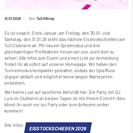
12.01.2026
Von:
TuS Hiltrup
Es ist soweit: Ende Januar, am Freitag, den 30.01. und
Samstag, den 31.01.26 steht das nächste Eisstockschie
ß
en am
TuS Clubheim an. Mit neuem Spielmodus und drei
gleichwertigen Profibahnen freuen wir uns, euch dort zu
sehen! Alle Infos zum Event und einen Link zur Anmeldung
findet ihr ab sofort auf unserer Homepage. Wir haben den
Turniermodus kompakter gestaltet, sodass der Spielfluss
zügiger abläuft und möglichst keine langen Wartezeiten
entstehen.
Wer keine Lust auf sportliche Aktivität hat: Die Party mit DJ
Luis im Clubheim an beiden Tagen ist mit freiem Eintritt! Also
könnt ihr auch nur zur Party oder zum Anfeuern vorbei
kommen!
Alle Infos:
EISSTOCKSCHIE
ß
EN 2026