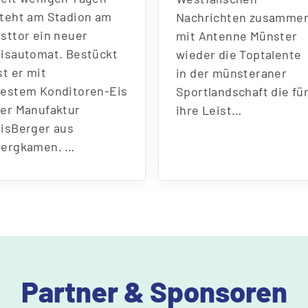
steht am Stadion am
Nachrichten zusamme
Osttor ein neuer
mit Antenne Münster
Eisautomat. Bestückt
wieder die Toptalente
st er mit
in der münsteraner
bestem Konditoren-Eis
Sportlandschaft die fü
der Manufaktur
ihre Leist…
EisBerger aus
Bergkamen. …
Partner & Sponsoren