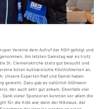
truper Vereine dem Aufruf der KGH gefolgt und
ilgenommen. Am letzten Samstag war es trotz
ie St. Clemenskirche stets gut besucht und
Vereine boten kulinarsische Köstlichkeiten an.
ich: Unsere Experten Ralf und Daniel haben
ng gedreht. Dazu gab es natürlich Glühwein
rol, der auch sehr gut ankam. Ebenfalls viel
 Dank vieler Sponsoren konnten vor allem die
ght für die Kids war dann der Nikolaus, der
lle Einnahmen der Vereine werden an einen