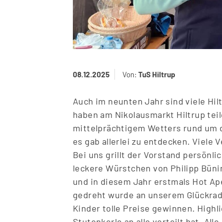
08.12.2025
Von:
TuS Hiltrup
Auch im neunten Jahr sind viele Hil
haben am Nikolausmarkt Hiltrup te
mittelprächtigem Wetters rund um d
es gab allerlei zu entdecken. Viele 
Bei uns grillt der Vorstand persönl
leckere Würstchen von Philipp Büni
und in diesem Jahr erstmals Hot Ape
gedreht wurde an unserem Glückrad.
Kinder tolle Preise gewinnen. Highli
Stutenkerle an alle verteilt hat. A