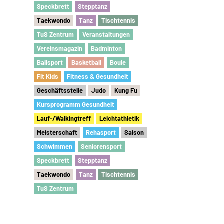
Speckbrett
Stepptanz
Taekwondo
Tanz
Tischtennis
TuS Zentrum
Veranstaltungen
Vereinsmagazin
Badminton
Ballsport
Basketball
Boule
Fit Kids
Fitness & Gesundheit
Geschäftsstelle
Judo
Kung Fu
Kursprogramm Gesundheit
Lauf-/Walkingtreff
Leichtathletik
Meisterschaft
Rehasport
Saison
Schwimmen
Seniorensport
Speckbrett
Stepptanz
Taekwondo
Tanz
Tischtennis
TuS Zentrum