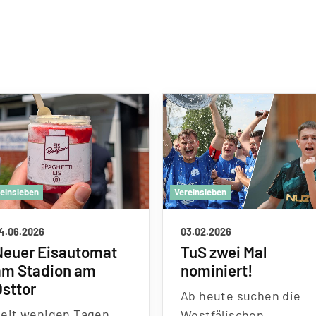
reinsleben
Vereinsleben
4.06.2026
03.02.2026
Neuer Eisautomat
TuS zwei Mal
am Stadion am
nominiert!
Osttor
Ab heute suchen die
Seit wenigen Tagen
Westfälischen