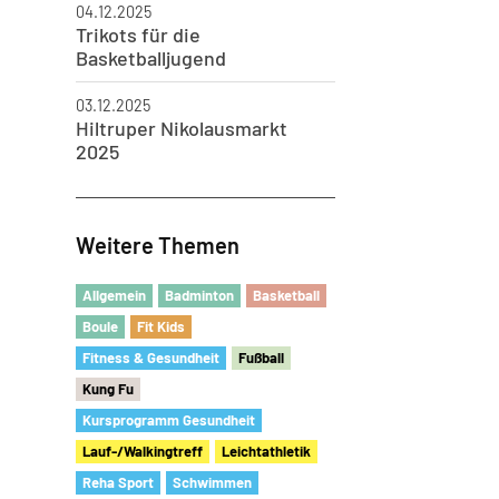
04.12.2025
Trikots für die
Basketballjugend
03.12.2025
Hiltruper Nikolausmarkt
2025
Weitere Themen
Allgemein
Badminton
Basketball
Boule
Fit Kids
Fitness & Gesundheit
Fu
ß
ball
Kung Fu
Kursprogramm Gesundheit
Lauf-/Walkingtreff
Leichtathletik
Reha Sport
Schwimmen