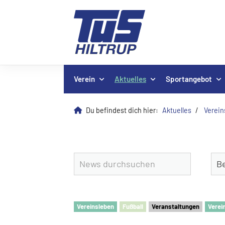
Verein
Aktuelles
Sportangebot
Du befindest dich hier:
Aktuelles
Verei
Vereinsleben
Fu
ß
ball
Veranstaltungen
Verei