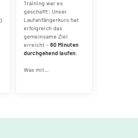
Training war es
TuS Hiltrup 
geschafft: Unser
Kim Kwiatk
Laufanfängerkurs hat
absolvierte 
0
erfolgreich das
Distanz in s
gemeinsame Ziel
Minuten und
erreicht –
60 Minuten
durchgehend laufen
.
Was mit
…