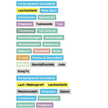
Kursprogramm Gesundheit
Leichtathletik
Reha Sport
Schwimmen
Speckbrett
Stepptanz
Taekwondo
Tanz
Tischtennis
TuS Zentrum
Veranstaltungen
Vereinsleben
Vereinsmagazin
Badminton
Ballsport
Basketball
Boule
Fit Kids
Fitness & Gesundheit
Fu
ß
ball
Geschäftsstelle
Judo
Kung Fu
Kursprogramm Gesundheit
Lauf-/Walkingtreff
Leichtathletik
Meisterschaft
Rehasport
Saison
Schwimmen
Seniorensport
Speckbrett
Stepptanz