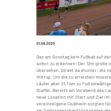
01.09.2025
Das am Sonntag kein Fu
ß
ball auf d
sofort zu erkennen: Der 12m gro
ß
e 
übersehen. Direkt da drunter: die n
Hiltrup. Um die zu erreichen musst
Läufer aber 21,1 km zu Fu
ß
bewältigen
Staffel. Bereits am Vorabend des La
neue Location mit Start und Ziel im
vereinseigene Clubheim sorgten für
am Samstagnachmittag konnten die 