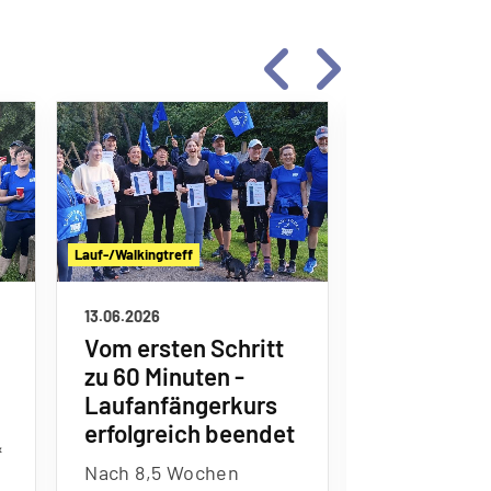
Lauf-/Walkingtreff
Lauf-/Walkingtreff
31.05.2026
13.06.2026
TuS Hiltru
Vom ersten Schritt
Johannesl
zu 60 Minuten -
Lette vert
Laufanfängerkurs
erfolgreich beendet
Beim 27. Jo
&
Nach 8,5 Wochen
in Lette war