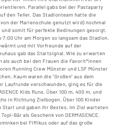
rientieren. Parallel gabs bei der Pastaparty
f den Teller. Das Stadionteam hatte die
r von der Marienschule genutzt wird) nochmal
 und somit für perfekte Bedinungen gesorgt.
b 7:00 Uhr am Morgen so langsam das Stadion.
ewärmt und mit Vorfreunde auf der
uhaus gab das Startsignal. Wie zu erwarten
 als auch bei den Frauen die Favorit*innen
adoren Running Crew Münster und LSF Münster
achen. Kaum waren die "Gro
ß
en" aus dem
er Laufrunde verschwunden, ging es für die
MASENCE Kids Runs. Über 100 m, 400 m, und
hs in Richtung Zielbogen. Über 100 Kinder
Start und gaben ihr Bestes. Im Ziel warteten
in Topi-Bär als Geschenk von DERMASENCE.
minken bei Fiffikus oder auf das gro
ß
e