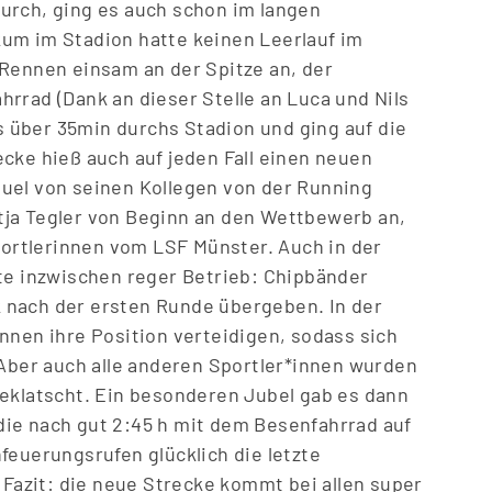
urch, ging es auch schon im langen
um im Stadion hatte keinen Leerlauf im
 Rennen einsam an der Spitze an, der
rrad (Dank an dieser Stelle an Luca und Nils
über 35min durchs Stadion und ging auf die
ecke hie
ß
auch auf jeden Fall einen neuen
uel von seinen Kollegen von der Running
ja Tegler von Beginn an den Wettbewerb an,
Sportlerinnen vom LSF Münster. Auch in der
hte inzwischen reger Betrieb: Chipbänder
 nach der ersten Runde übergeben. In der
nnen ihre Position verteidigen, sodass sich
 Aber auch alle anderen Sportler*innen wurden
beklatscht. Ein besonderen Jubel gab es dann
, die nach gut 2:45 h mit dem Besenfahrrad auf
feuerungsrufen glücklich die letzte
. Fazit: die neue Strecke kommt bei allen super