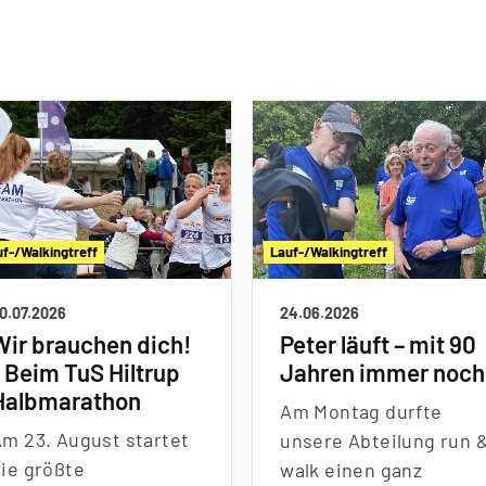
uf-/Walkingtreff
Lauf-/Walkingtreff
0.07.2026
24.06.2026
Wir brauchen dich!
Peter läuft – mit 90
- Beim TuS Hiltrup
Jahren immer noch
Halbmarathon
Am Montag durfte
Am 23. August startet
unsere Abteilung run 
ie grö
ß
te
walk einen ganz