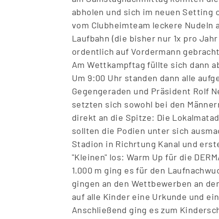
abholen und sich im neuen Setting o
vom Clubheimteam leckere Nudeln au
Laufbahn (die bisher nur 1x pro Jah
ordentlich auf Vordermann gebracht
Am Wettkampftag füllte sich dann a
Um 9:00 Uhr standen dann alle aufg
Gegengeraden und Präsident Rolf Ne
setzten sich sowohl bei den Männern
direkt an die Spitze: Die Lokalmat
sollten die Podien unter sich ausm
Stadion in Richrtung Kanal und erst
"Kleinen" los: Warm Up für die DER
1.000 m ging es für den Laufnachwuc
gingen an den Wettbewerben an den 
auf alle Kinder eine Urkunde und e
Anschlie
ß
end ging es zum Kindersch