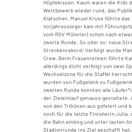
Hüpfekissen. Kaum waren die Kids d
Wettbewerb wieder rund, das Publik
Klatschen. Manuel Kruse führte das
Vorjahressieger kam mit Führungsfah
vom RSV Münster) schon nach etwas 
zweite Runde. So oder so: neue Str
Streckenrekord! Verfolgt wurde Man
Crew. Beim Frauenrennen führte Kat
allerdings dicht verfolgt von zwei 
Wechselzone für die Staffel herrsc
wurden von Fu
ß
gelenk zu Fu
ß
gelenk
zweiten Runde konnten alle Läufer*i
der Zieleinlauf genauso gestaltete.
von den Tribünen aus gefeiert und 
noch für die letzte Finisherin Julia
die Bahn einbog und unter lauten An
Stadionrunde ins Ziel geschafft hat