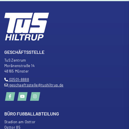
GESCHÄFTSSTELLE
TuS Zentrum
Moränenstra
ß
e 14
48165 Münster
02501–8888
geschaeftsstelle@tushiltrup.de
BÜRO FU
ß
BALLABTEILUNG
Stadion am Osttor
Osttor 85