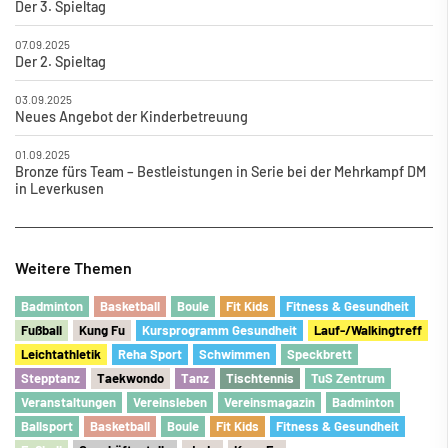
Der 3. Spieltag
07.09.2025
Der 2. Spieltag
03.09.2025
Neues Angebot der Kinderbetreuung
01.09.2025
Bronze fürs Team – Bestleistungen in Serie bei der Mehrkampf DM
in Leverkusen
Weitere Themen
Badminton
Basketball
Boule
Fit Kids
Fitness & Gesundheit
Fu
ß
ball
Kung Fu
Kursprogramm Gesundheit
Lauf-/Walkingtreff
Leichtathletik
Reha Sport
Schwimmen
Speckbrett
Stepptanz
Taekwondo
Tanz
Tischtennis
TuS Zentrum
Veranstaltungen
Vereinsleben
Vereinsmagazin
Badminton
Ballsport
Basketball
Boule
Fit Kids
Fitness & Gesundheit