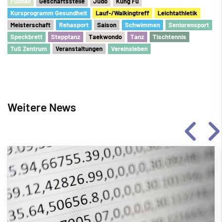
Fu
ß
ball
Geschäftsstelle
Judo
Kung Fu
Kursprogramm Gesundheit
Lauf-/Walkingtreff
Leichtathletik
Meisterschaft
Rehasport
Saison
Schwimmen
Seniorensport
Speckbrett
Stepptanz
Taekwondo
Tanz
Tischtennis
TuS Zentrum
Veranstaltungen
Vereinsleben
Weitere News