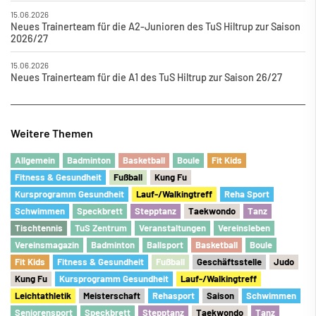
15.06.2026
Neues Trainerteam für die A2-Junioren des TuS Hiltrup zur Saison
2026/27
15.06.2026
Neues Trainerteam für die A1 des TuS Hiltrup zur Saison 26/27
Weitere Themen
Allgemein
Badminton
Basketball
Boule
Fit Kids
Fitness & Gesundheit
Fu
ß
ball
Kung Fu
Kursprogramm Gesundheit
Lauf-/Walkingtreff
Reha Sport
Schwimmen
Speckbrett
Stepptanz
Taekwondo
Tanz
Tischtennis
TuS Zentrum
Veranstaltungen
Vereinsleben
Vereinsmagazin
Badminton
Ballsport
Basketball
Boule
Fit Kids
Fitness & Gesundheit
Fu
ß
ball
Geschäftsstelle
Judo
Kung Fu
Kursprogramm Gesundheit
Lauf-/Walkingtreff
Leichtathletik
Meisterschaft
Rehasport
Saison
Schwimmen
Seniorensport
Speckbrett
Stepptanz
Taekwondo
Tanz