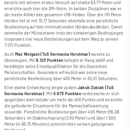
bereits mit seinem ersten Versuch auf starke 63,77 Meter und
erreichte auch hier die DM-Norm. In beiden Disziplinen war er
der beste Athlet des gesamten U18-Feldes. Über die 110 Meter
Hürden lief er mit 15,17 Sekunden ebenfalls eine persönliche
Bestleistung auf den internationalen Hürdenabständen. Damit
sammelte der Münsteraner trotz der schwierigen Bedingungen
insgesamt vier neue Bestleistungen auf dem Weg zu seinen
7.071 Punkten.
Auch
Max Wolgast (TuS Germania Horstmar)
wusste zu
überzeugen. Mit
6.123 Punkten
belegte er Rang zwölf und
bestätigte seine Einzelqualifikation für die Deutschen
Meisterschaften. Besonders erfreulich war seine neue
persönliche Bestleistung über 400 Meter in 53,01 Sekunden.
Eine starke Entwicklung zeigte zudem
Jakub Zubiak (TuS
Germania Horstmar)
. Mit
5.673 Punkten
verbesserte er sich
gegenüber dem Vorjahr um mehr als 400 Punkte und erreichte
die geforderte Einzelnorm für die Mannschaftswertung
souverän. Persönliche Bestleistungen über 400 Meter (55,08
Sekunden), im Stabhochsprung (3,30 Meter) und über 1.500
Meter (4:56,75 Minuten) unterstrichen seinen gelungenen