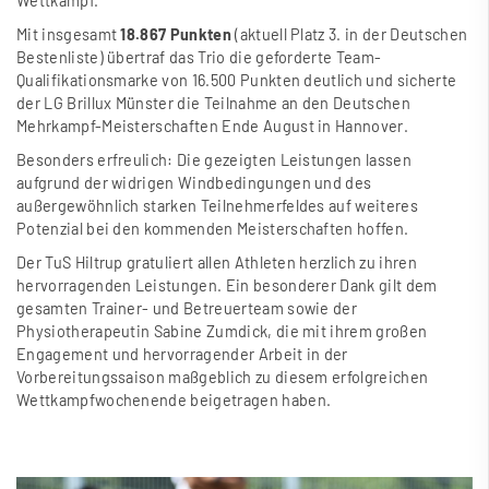
Wettkampf.
Mit insgesamt
18.867 Punkten
(aktuell Platz 3. in der Deutschen
Bestenliste) übertraf das Trio die geforderte Team-
Qualifikationsmarke von 16.500 Punkten deutlich und sicherte
der LG Brillux Münster die Teilnahme an den Deutschen
Mehrkampf-Meisterschaften Ende August in Hannover.
Besonders erfreulich: Die gezeigten Leistungen lassen
aufgrund der widrigen Windbedingungen und des
au
ß
ergewöhnlich starken Teilnehmerfeldes auf weiteres
Potenzial bei den kommenden Meisterschaften hoffen.
Der TuS Hiltrup gratuliert allen Athleten herzlich zu ihren
hervorragenden Leistungen. Ein besonderer Dank gilt dem
gesamten Trainer- und Betreuerteam sowie der
Physiotherapeutin Sabine Zumdick, die mit ihrem gro
ß
en
Engagement und hervorragender Arbeit in der
Vorbereitungssaison ma
ß
geblich zu diesem erfolgreichen
Wettkampfwochenende beigetragen haben.