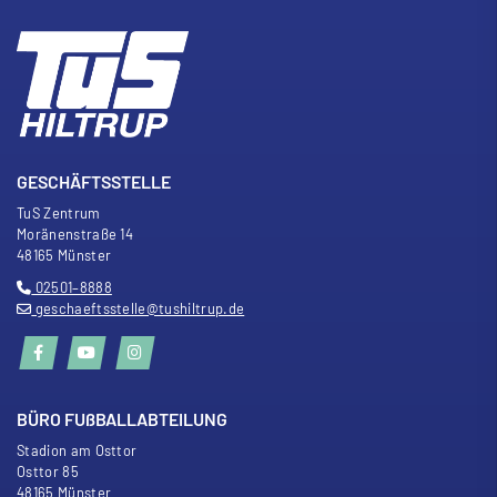
GESCHÄFTSSTELLE
TuS Zentrum
Moränenstra
ß
e 14
48165 Münster
02501–8888
geschaeftsstelle@tushiltrup.de
BÜRO FU
ß
BALLABTEILUNG
Stadion am Osttor
Osttor 85
48165 Münster