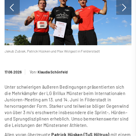
Jakub Zubiak, Patrick Hüsken und Max Wolgast in Fielderstadt
17.06.2026
Von:
Klaudia Schönfeld
Unter schwierigen äu
ß
eren Bedingungen präsentierten sich
die Mehrkämpfer der LG Brillux Münster beim Internationalen
Junioren-Meeting am 13. und 14. Juni in Filderstadt in
hervorragender Form. Starker und teilweise böiger Gegenwind
von über 3 m/s erschwerte insbesondere die Sprint-, Hürden-
und Sprungdisziplinen erheblich. Umso bemerkenswerter sind
die Leistungen der Münsteraner Athleten.
Allen voran überzeugte
Patrick Hüsken (TuS Hiltrup)
mit einem