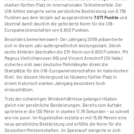
starken fünften Platz im internationalen Teilnehmerfeld. Der
U18-Athlet steigerte seine persönliche Bestleistung von 6.738
Punkten aus dem Vorjahr auf ausgezeichnete
7.071 Punkte
und
übertraf damit deutlich die geforderte Norm für die U18-
Europameisterschaften von 6.800 Punkten.
Besonders bemerkenswert: Der Jahrgang 2009 präsentierte
sich in diesem Jahr au
ß
ergewöhnlich leistungsstark. Gleich
sechs Athleten übertrafen die EM-Norm von 6.800 Punkten. Mit
Magnus Vieth (Hannover 96) und Vincent Armstroff (SV Halle)
sicherten sich zwei deutsche Mehrkämpfer direkt die
Startplätze für die U18-Europameisterschaften im italienischen
Rieti. Vor diesem Hintergrund ist Hüskens fünfter Platz in
einem historisch starken Jahrgang besonders hoch
einzuschätzen.
Trotz der schwierigen Windverhältnisse gelangen Hüsken
gleich vier persönliche Bestleistungen. Bereits zum Auftakt
sprintete er die 100 Meter in starken 11,76 Sekunden – so schnell
wie nie zuvor. Im Kugelsto
ß
en erzielte er mit 15,65 Metern eine
neue persönliche Bestleistung und erfüllte die Norm für die
Deutschen Meisterschaften. Im Speerwurf steigerte er sich