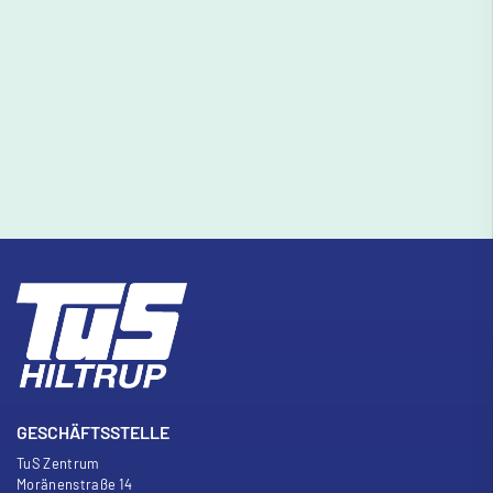
GESCHÄFTSSTELLE
TuS Zentrum
Moränenstra
ß
e 14