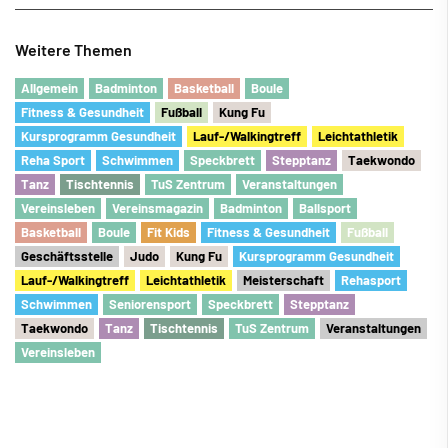
Weitere Themen
Allgemein
Badminton
Basketball
Boule
Fitness & Gesundheit
Fu
ß
ball
Kung Fu
Kursprogramm Gesundheit
Lauf-/Walkingtreff
Leichtathletik
Reha Sport
Schwimmen
Speckbrett
Stepptanz
Taekwondo
Tanz
Tischtennis
TuS Zentrum
Veranstaltungen
Vereinsleben
Vereinsmagazin
Badminton
Ballsport
Basketball
Boule
Fit Kids
Fitness & Gesundheit
Fu
ß
ball
Geschäftsstelle
Judo
Kung Fu
Kursprogramm Gesundheit
Lauf-/Walkingtreff
Leichtathletik
Meisterschaft
Rehasport
Schwimmen
Seniorensport
Speckbrett
Stepptanz
Taekwondo
Tanz
Tischtennis
TuS Zentrum
Veranstaltungen
Vereinsleben