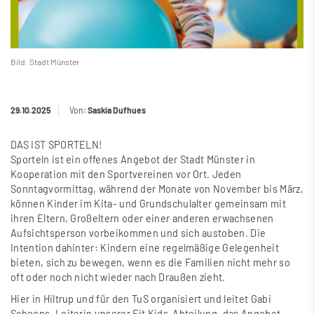
Bild: Stadt Münster
29.10.2025
Von:
Saskia Dufhues
DAS IST SPORTELN!
Sporteln ist ein offenes Angebot der Stadt Münster in
Kooperation mit den Sportvereinen vor Ort. Jeden
Sonntagvormittag, während der Monate von November bis März,
können Kinder im Kita- und Grundschulalter gemeinsam mit
ihren Eltern, Gro
ß
eltern oder einer anderen erwachsenen
Aufsichtsperson vorbeikommen und sich austoben. Die
Intention dahinter: Kindern eine regelmä
ß
ige Gelegenheit
bieten, sich zu bewegen, wenn es die Familien nicht mehr so
oft oder noch nicht wieder nach Drau
ß
en zieht.
Hier in Hiltrup und für den TuS organisiert und leitet Gabi
Schoeps, Leiterin unserer Fit Kids-Abteilung, das Angebot