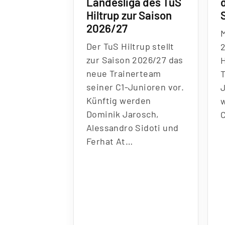
Landesliga des TuS
Hiltrup zur Saison
2026/27
M
Der TuS Hiltrup stellt
2
zur Saison 2026/27 das
neue Trainerteam
T
seiner C1-Junioren vor.
J
Künftig werden
Dominik Jarosch,
Alessandro Sidoti und
Ferhat At…