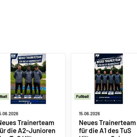
ß
ball
Fu
ß
ball
5.06.2026
15.06.2026
Neues Trainerteam
Neues Trainerteam
für die A2-Junioren
für die A1 des TuS