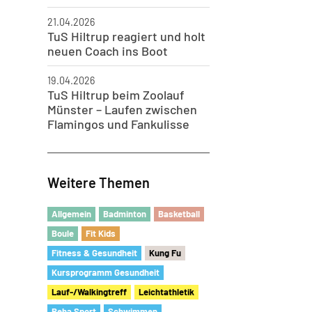
21.04.2026
TuS Hiltrup reagiert und holt
neuen Coach ins Boot
19.04.2026
TuS Hiltrup beim Zoolauf
Münster – Laufen zwischen
Flamingos und Fankulisse
Weitere Themen
Allgemein
Badminton
Basketball
Boule
Fit Kids
Fitness & Gesundheit
Kung Fu
Kursprogramm Gesundheit
Lauf-/Walkingtreff
Leichtathletik
Reha Sport
Schwimmen