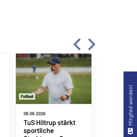
Mitglied werden!
Fu
ß
ball
Fu
ß
ball
08.06.2026
26.05.2026
TuS Hiltrup stärkt
TuS Hiltru
sportliche
starke Sai