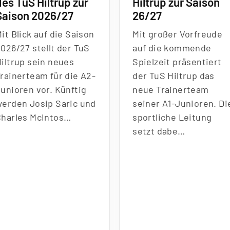
des TuS Hiltrup zur
Hiltrup zur Saison
Saison 2026/27
26/27
it Blick auf die Saison
Mit gro
ß
er Vorfreude
026/27 stellt der TuS
auf die kommende
Hiltrup sein neues
Spielzeit präsentiert
rainerteam für die A2-
der TuS Hiltrup das
unioren vor. Künftig
neue Trainerteam
werden Josip Saric und
seiner A1-Junioren. Di
Charles McIntos…
sportliche Leitung
setzt dabe…