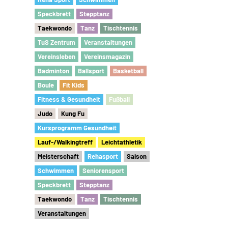
Speckbrett
Stepptanz
Taekwondo
Tanz
Tischtennis
TuS Zentrum
Veranstaltungen
Vereinsleben
Vereinsmagazin
Badminton
Ballsport
Basketball
Boule
Fit Kids
Fitness & Gesundheit
Fu
ß
ball
Judo
Kung Fu
Kursprogramm Gesundheit
Lauf-/Walkingtreff
Leichtathletik
Meisterschaft
Rehasport
Saison
Schwimmen
Seniorensport
Speckbrett
Stepptanz
Taekwondo
Tanz
Tischtennis
Veranstaltungen