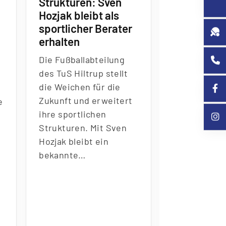
Strukturen: Sven
Klassener
Hozjak bleibt als
Pokalsieg 
sportlicher Berater
Doppeljub
erhalten
Unsere 1. M
Die Fu
ß
ballabteilung
hat die erst
des TuS Hiltrup stellt
Oberligasai
die Weichen für die
einem emot
Zukunft und erweitert
Schlussspur
e
ihre sportlichen
Am letzten 
Strukturen. Mit Sven
Oberliga We
Hozjak bleibt ein
sicherten s
bekannte…