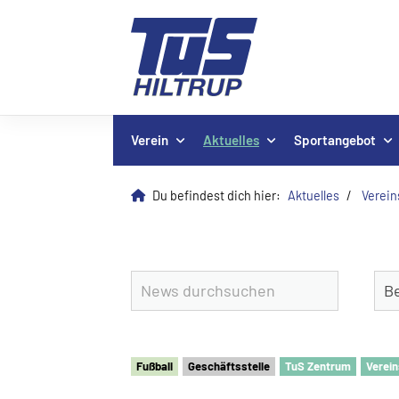
Verein
Aktuelles
Sportangebot
Du befindest dich hier:
Aktuelles
Verei
Fu
ß
ball
Geschäftsstelle
TuS Zentrum
Verein