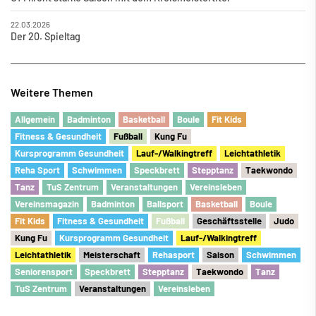
22.03.2026
Der 20. Spieltag
Weitere Themen
Allgemein
Badminton
Basketball
Boule
Fit Kids
Fitness & Gesundheit
Fu
ß
ball
Kung Fu
Kursprogramm Gesundheit
Lauf-/Walkingtreff
Leichtathletik
Reha Sport
Schwimmen
Speckbrett
Stepptanz
Taekwondo
Tanz
TuS Zentrum
Veranstaltungen
Vereinsleben
Vereinsmagazin
Badminton
Ballsport
Basketball
Boule
Fit Kids
Fitness & Gesundheit
Fu
ß
ball
Geschäftsstelle
Judo
Kung Fu
Kursprogramm Gesundheit
Lauf-/Walkingtreff
Leichtathletik
Meisterschaft
Rehasport
Saison
Schwimmen
Seniorensport
Speckbrett
Stepptanz
Taekwondo
Tanz
TuS Zentrum
Veranstaltungen
Vereinsleben