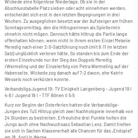
Wickede eine folgenlose Niederlage. Ob sie in der
Abschlusstabelle Platz sieben oder acht einnehmen werden,
entscheidet sich erst in den letzten Begegnungen in drei
Wochen. Zu ausgeglichen besetzt war der Aufsteiger am frühen
Sonntagvormittag, den die Hiltruperinnen als Spieltermin
ohnehin nicht mögen. Dennoch hätte Hiltrup die Partie lange
offenhalten können, wenn nicht in ihrem ersten Einzel Melanie
Meredig nach einer 2:0-Satzführung noch (mit 9:11 im letzten
Satz) unglücklich verloren hätte. So standen bis zum Ende der
ersten Einzelrunde nur der Sieg des Doppels Meredig
/Wermeling und der Einzelerfolg von Petra Wermeling auf der
Habenseite. Wickede zog danach auf 7:2 davon, ehe Katrin
Wessels noch verkürzen konnte.
Verbandsliga Jugend 19: TV Einigkeit Langenberg – Jugend 19 I
4:6 / Jugend 19 I – TTF Bönen II 5:5
Kurz vor Beginn der Osterferien hatten die Verbandsliga-
Jungen des TuS Hiltrup gleich zwei Nachholspiele innerhalb von
24 Stunden zu bestreiten. Erfreuliche drei Punkte holten die
Jungs auch ohne Nachwuchsass Sebastian Lenz. Damit hielten
sie sich in Sachen Klassenerhalt alle Chancen für das „Endspiel“
am 18. April in Werne.