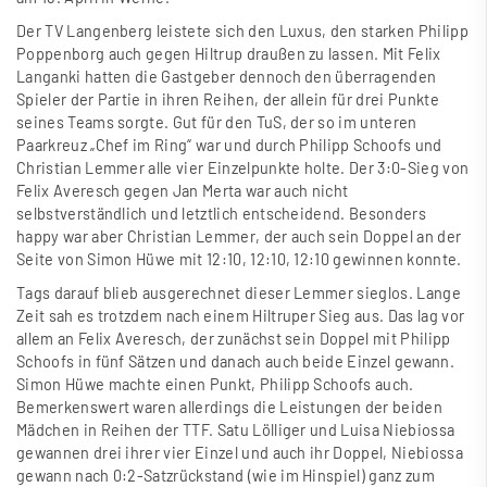
Der TV Langenberg leistete sich den Luxus, den starken Philipp
Poppenborg auch gegen Hiltrup drau
ß
en zu lassen. Mit Felix
Langanki hatten die Gastgeber dennoch den überragenden
Spieler der Partie in ihren Reihen, der allein für drei Punkte
seines Teams sorgte. Gut für den TuS, der so im unteren
Paarkreuz „Chef im Ring“ war und durch Philipp Schoofs und
Christian Lemmer alle vier Einzelpunkte holte. Der 3:0-Sieg von
Felix Averesch gegen Jan Merta war auch nicht
selbstverständlich und letztlich entscheidend. Besonders
happy war aber Christian Lemmer, der auch sein Doppel an der
Seite von Simon Hüwe mit 12:10, 12:10, 12:10 gewinnen konnte.
Tags darauf blieb ausgerechnet dieser Lemmer sieglos. Lange
Zeit sah es trotzdem nach einem Hiltruper Sieg aus. Das lag vor
allem an Felix Averesch, der zunächst sein Doppel mit Philipp
Schoofs in fünf Sätzen und danach auch beide Einzel gewann.
Simon Hüwe machte einen Punkt, Philipp Schoofs auch.
Bemerkenswert waren allerdings die Leistungen der beiden
Mädchen in Reihen der TTF. Satu Lölliger und Luisa Niebiossa
gewannen drei ihrer vier Einzel und auch ihr Doppel, Niebiossa
gewann nach 0:2-Satzrückstand (wie im Hinspiel) ganz zum