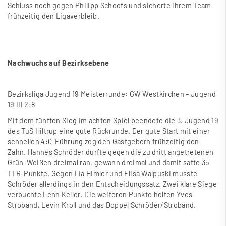
Schluss noch gegen Philipp Schoofs und sicherte ihrem Team
frühzeitig den Ligaverbleib.
Nachwuchs auf Bezirksebene
Bezirksliga Jugend 19 Meisterrunde: GW Westkirchen – Jugend
19 III 2:8
Mit dem fünften Sieg im achten Spiel beendete die 3. Jugend 19
des TuS Hiltrup eine gute Rückrunde. Der gute Start mit einer
schnellen 4:0-Führung zog den Gastgebern frühzeitig den
Zahn. Hannes Schröder durfte gegen die zu dritt angetretenen
Grün-Wei
ß
en dreimal ran, gewann dreimal und damit satte 35
TTR-Punkte. Gegen Lia Himler und Elisa Walpuski musste
Schröder allerdings in den Entscheidungssatz. Zwei klare Siege
verbuchte Lenn Keller. Die weiteren Punkte holten Yves
Stroband, Levin Kroll und das Doppel Schröder/Stroband.