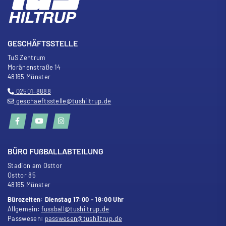
GESCHÄFTSSTELLE
TuS Zentrum
Moränenstra
ß
e 14
48165 Münster
02501–8888
geschaeftsstelle@tushiltrup.de
BÜRO FU
ß
BALLABTEILUNG
Stadion am Osttor
Osttor 85
48165 Münster
Bürozeiten: Dienstag 17:00 - 18:00 Uhr
Allgemein:
fussball@tushiltrup.de
Passwesen:
passwesen@tushiltrup.de