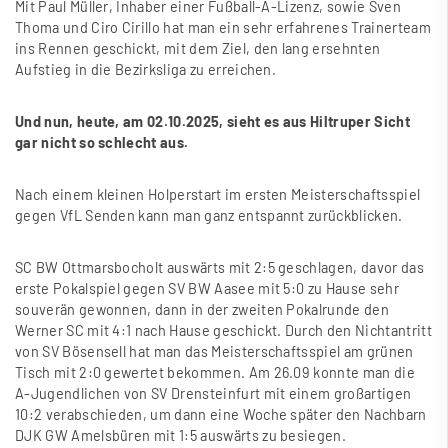
Mit Paul Müller, Inhaber einer Fu
ß
ball-A-Lizenz, sowie Sven
Thoma und Ciro Cirillo hat man ein sehr erfahrenes Trainerteam
ins Rennen geschickt, mit dem Ziel, den lang ersehnten
Aufstieg in die Bezirksliga zu erreichen.
Und nun, heute, am 02.10.2025, sieht es aus Hiltruper Sicht
gar nicht so schlecht aus.
Nach einem kleinen Holperstart im ersten Meisterschaftsspiel
gegen VfL Senden kann man ganz entspannt zurückblicken.
SC BW Ottmarsbocholt auswärts mit 2:5 geschlagen, davor das
erste Pokalspiel gegen SV BW Aasee mit 5:0 zu Hause sehr
souverän gewonnen, dann in der zweiten Pokalrunde den
Werner SC mit 4:1 nach Hause geschickt. Durch den Nichtantritt
von SV Bösensell hat man das Meisterschaftsspiel am grünen
Tisch mit 2:0 gewertet bekommen. Am 26.09 konnte man die
A-Jugendlichen von SV Drensteinfurt mit einem gro
ß
artigen
10:2 verabschieden, um dann eine Woche später den Nachbarn
DJK GW Amelsbüren mit 1:5 auswärts zu besiegen.