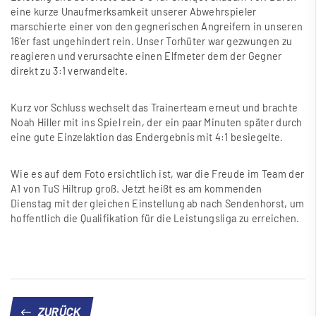
eine kurze Unaufmerksamkeit unserer Abwehrspieler
marschierte einer von den gegnerischen Angreifern in unseren
16’er fast ungehindert rein. Unser Torhüter war gezwungen zu
reagieren und verursachte einen Elfmeter dem der Gegner
direkt zu 3:1 verwandelte.
Kurz vor Schluss wechselt das Trainerteam erneut und brachte
Noah Hiller mit ins Spiel rein, der ein paar Minuten später durch
eine gute Einzelaktion das Endergebnis mit 4:1 besiegelte.
Wie es auf dem Foto ersichtlich ist, war die Freude im Team der
A1 von TuS Hiltrup gro
ß
. Jetzt hei
ß
t es am kommenden
Dienstag mit der gleichen Einstellung ab nach Sendenhorst, um
hoffentlich die Qualifikation für die Leistungsliga zu erreichen.
ZURÜCK