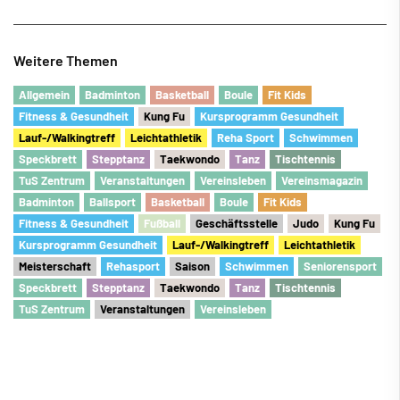
Weitere Themen
Allgemein
Badminton
Basketball
Boule
Fit Kids
Fitness & Gesundheit
Kung Fu
Kursprogramm Gesundheit
Lauf-/Walkingtreff
Leichtathletik
Reha Sport
Schwimmen
Speckbrett
Stepptanz
Taekwondo
Tanz
Tischtennis
TuS Zentrum
Veranstaltungen
Vereinsleben
Vereinsmagazin
Badminton
Ballsport
Basketball
Boule
Fit Kids
Fitness & Gesundheit
Fu
ß
ball
Geschäftsstelle
Judo
Kung Fu
Kursprogramm Gesundheit
Lauf-/Walkingtreff
Leichtathletik
Meisterschaft
Rehasport
Saison
Schwimmen
Seniorensport
Speckbrett
Stepptanz
Taekwondo
Tanz
Tischtennis
TuS Zentrum
Veranstaltungen
Vereinsleben