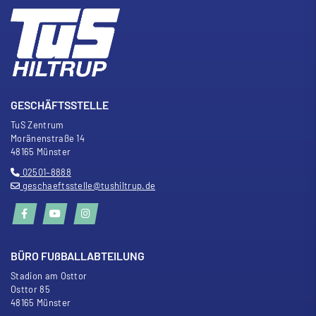
GESCHÄFTSSTELLE
TuS Zentrum
Moränenstra
ß
e 14
48165 Münster
02501–8888
geschaeftsstelle@tushiltrup.de
BÜRO FU
ß
BALLABTEILUNG
Stadion am Osttor
Osttor 85
48165 Münster