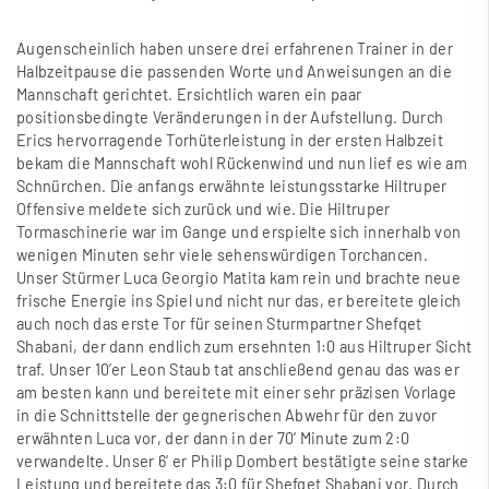
Augenscheinlich haben unsere drei erfahrenen Trainer in der
Halbzeitpause die passenden Worte und Anweisungen an die
Mannschaft gerichtet. Ersichtlich waren ein paar
positionsbedingte Veränderungen in der Aufstellung. Durch
Erics hervorragende Torhüterleistung in der ersten Halbzeit
bekam die Mannschaft wohl Rückenwind und nun lief es wie am
Schnürchen. Die anfangs erwähnte leistungsstarke Hiltruper
Offensive meldete sich zurück und wie. Die Hiltruper
Tormaschinerie war im Gange und erspielte sich innerhalb von
wenigen Minuten sehr viele sehenswürdigen Torchancen.
Unser Stürmer Luca Georgio Matita kam rein und brachte neue
frische Energie ins Spiel und nicht nur das, er bereitete gleich
auch noch das erste Tor für seinen Sturmpartner Shefqet
Shabani, der dann endlich zum ersehnten 1:0 aus Hiltruper Sicht
traf. Unser 10’er Leon Staub tat anschlie
ß
end genau das was er
am besten kann und bereitete mit einer sehr präzisen Vorlage
in die Schnittstelle der gegnerischen Abwehr für den zuvor
erwähnten Luca vor, der dann in der 70‘ Minute zum 2:0
verwandelte. Unser 6‘ er Philip Dombert bestätigte seine starke
Leistung und bereitete das 3:0 für Shefqet Shabani vor. Durch