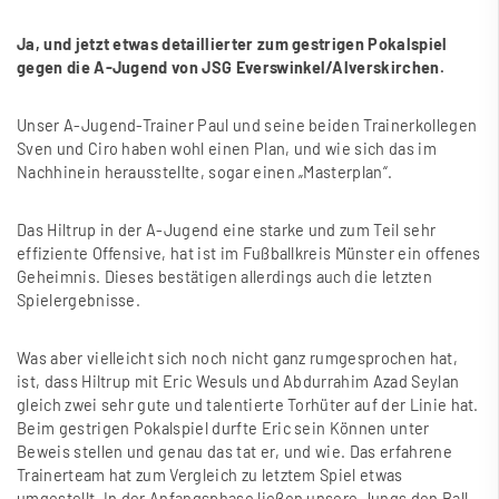
Ja, und jetzt etwas detaillierter zum gestrigen Pokalspiel
gegen die A-Jugend von JSG Everswinkel/Alverskirchen.
Unser A-Jugend-Trainer Paul und seine beiden Trainerkollegen
Sven und Ciro haben wohl einen Plan, und wie sich das im
Nachhinein herausstellte, sogar einen „Masterplan“.
Das Hiltrup in der A-Jugend eine starke und zum Teil sehr
effiziente Offensive, hat ist im Fu
ß
ballkreis Münster ein offenes
Geheimnis. Dieses bestätigen allerdings auch die letzten
Spielergebnisse.
Was aber vielleicht sich noch nicht ganz rumgesprochen hat,
ist, dass Hiltrup mit Eric Wesuls und Abdurrahim Azad Seylan
gleich zwei sehr gute und talentierte Torhüter auf der Linie hat.
Beim gestrigen Pokalspiel durfte Eric sein Können unter
Beweis stellen und genau das tat er, und wie. Das erfahrene
Trainerteam hat zum Vergleich zu letztem Spiel etwas
umgestellt. In der Anfangsphase lie
ß
en unsere Jungs den Ball