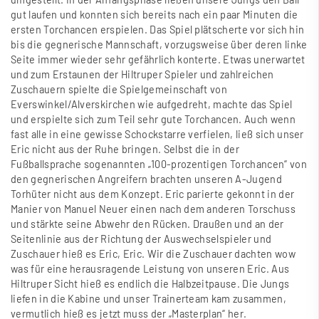
gut laufen und konnten sich bereits nach ein paar Minuten die
ersten Torchancen erspielen. Das Spiel plätscherte vor sich hin
bis die gegnerische Mannschaft, vorzugsweise über deren linke
Seite immer wieder sehr gefährlich konterte. Etwas unerwartet
und zum Erstaunen der Hiltruper Spieler und zahlreichen
Zuschauern spielte die Spielgemeinschaft von
Everswinkel/Alverskirchen wie aufgedreht, machte das Spiel
und erspielte sich zum Teil sehr gute Torchancen. Auch wenn
fast alle in eine gewisse Schockstarre verfielen, lie
ß
sich unser
Eric nicht aus der Ruhe bringen. Selbst die in der
Fu
ß
ballsprache sogenannten „100-prozentigen Torchancen“ von
den gegnerischen Angreifern brachten unseren A-Jugend
Torhüter nicht aus dem Konzept. Eric parierte gekonnt in der
Manier von Manuel Neuer einen nach dem anderen Torschuss
und stärkte seine Abwehr den Rücken. Drau
ß
en und an der
Seitenlinie aus der Richtung der Auswechselspieler und
Zuschauer hie
ß
es Eric, Eric. Wir die Zuschauer dachten wow
was für eine herausragende Leistung von unseren Eric. Aus
Hiltruper Sicht hie
ß
es endlich die Halbzeitpause. Die Jungs
liefen in die Kabine und unser Trainerteam kam zusammen,
vermutlich hie
ß
es jetzt muss der „Masterplan“ her.