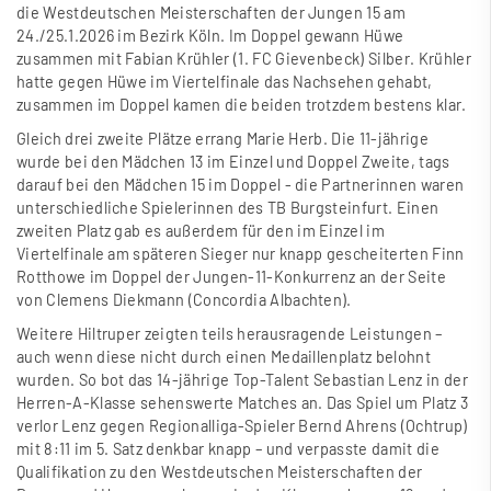
die Westdeutschen Meisterschaften der Jungen 15 am
24./25.1.2026 im Bezirk Köln. Im Doppel gewann Hüwe
zusammen mit Fabian Krühler (1. FC Gievenbeck) Silber. Krühler
hatte gegen Hüwe im Viertelfinale das Nachsehen gehabt,
zusammen im Doppel kamen die beiden trotzdem bestens klar.
Gleich drei zweite Plätze errang Marie Herb. Die 11-jährige
wurde bei den Mädchen 13 im Einzel und Doppel Zweite, tags
darauf bei den Mädchen 15 im Doppel - die Partnerinnen waren
unterschiedliche Spielerinnen des TB Burgsteinfurt. Einen
zweiten Platz gab es au
ß
erdem für den im Einzel im
Viertelfinale am späteren Sieger nur knapp gescheiterten Finn
Rotthowe im Doppel der Jungen-11-Konkurrenz an der Seite
von Clemens Diekmann (Concordia Albachten).
Weitere Hiltruper zeigten teils herausragende Leistungen –
auch wenn diese nicht durch einen Medaillenplatz belohnt
wurden. So bot das 14-jährige Top-Talent Sebastian Lenz in der
Herren-A-Klasse sehenswerte Matches an. Das Spiel um Platz 3
verlor Lenz gegen Regionalliga-Spieler Bernd Ahrens (Ochtrup)
mit 8:11 im 5. Satz denkbar knapp – und verpasste damit die
Qualifikation zu den Westdeutschen Meisterschaften der