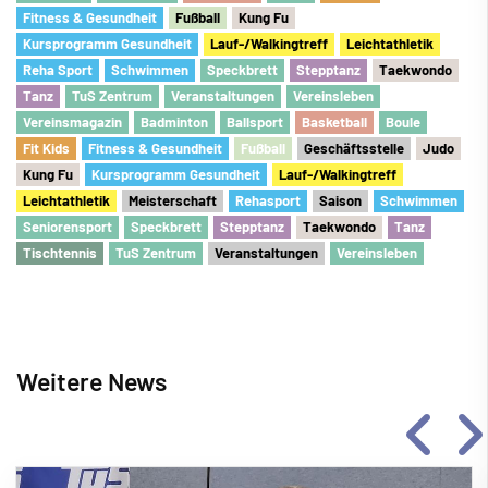
Fitness & Gesundheit
Fu
ß
ball
Kung Fu
Kursprogramm Gesundheit
Lauf-/Walkingtreff
Leichtathletik
Reha Sport
Schwimmen
Speckbrett
Stepptanz
Taekwondo
Tanz
TuS Zentrum
Veranstaltungen
Vereinsleben
Vereinsmagazin
Badminton
Ballsport
Basketball
Boule
Fit Kids
Fitness & Gesundheit
Fu
ß
ball
Geschäftsstelle
Judo
Kung Fu
Kursprogramm Gesundheit
Lauf-/Walkingtreff
Leichtathletik
Meisterschaft
Rehasport
Saison
Schwimmen
Seniorensport
Speckbrett
Stepptanz
Taekwondo
Tanz
Tischtennis
TuS Zentrum
Veranstaltungen
Vereinsleben
Weitere News