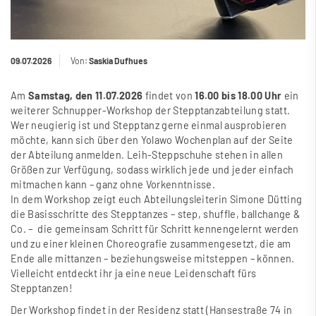
09.07.2026
Von:
Saskia Dufhues
Am
Samstag, den 11.07.2026
findet von
16.00 bis 18.00 Uhr
ein
weiterer Schnupper-Workshop der Stepptanzabteilung statt.
Wer neugierig ist und Stepptanz gerne einmal ausprobieren
möchte, kann sich
über den Yolawo Wochenplan auf der Seite
der Abteilung
anmelden. Leih-Steppschuhe stehen in allen
Grö
ß
en zur Verfügung, sodass wirklich jede und jeder einfach
mitmachen kann – ganz ohne Vorkenntnisse.
In dem Workshop zeigt euch Abteilungsleiterin Simone Dütting
die Basisschritte des Stepptanzes – step, shuffle, ballchange &
Co. – die gemeinsam Schritt für Schritt kennengelernt werden
und zu einer kleinen Choreografie zusammengesetzt, die am
Ende alle mittanzen – beziehungsweise mitsteppen – können.
Vielleicht entdeckt ihr ja eine neue Leidenschaft fürs
Stepptanzen!
Der Workshop findet in der Residenz statt (Hansestra
ß
e 74 in