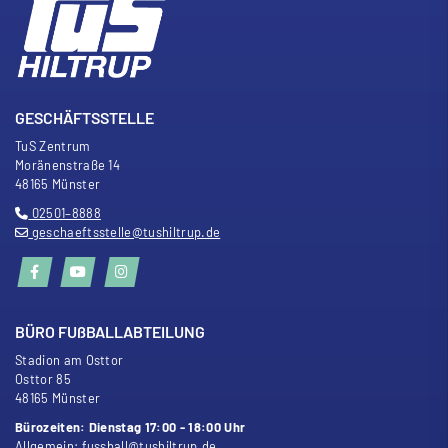
GESCHÄFTSSTELLE
TuS Zentrum
Moränenstra
ß
e 14
48165 Münster
02501–8888
geschaeftsstelle@tushiltrup.de
BÜRO FU
ß
BALLABTEILUNG
Stadion am Osttor
Osttor 85
48165 Münster
Bürozeiten: Dienstag 17:00 - 18:00 Uhr
Allgemein:
fussball@tushiltrup.de