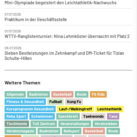
Mini-Olympiade begeistert den Leichtathletik-Nachwuchs
07.07.2026
Praktikum in der Geschäftsstelle
07.07.2026
WTTV-Ranglistenturnier: Nina Lehmköster überrascht mit Platz 2
06.07.2026
Sieben Bestleistungen im Zehnkampf und DM-Ticket für Tizian
Schulte-Hillen
Weitere Themen
Allgemein
Badminton
Basketball
Boule
Fit Kids
Fitness & Gesundheit
Fu
ß
ball
Kung Fu
Kursprogramm Gesundheit
Lauf-/Walkingtreff
Leichtathletik
Reha Sport
Schwimmen
Speckbrett
Taekwondo
Tanz
Tischtennis
TuS Zentrum
Veranstaltungen
Vereinsleben
Vereinsmagazin
Badminton
Ballsport
Basketball
Boule