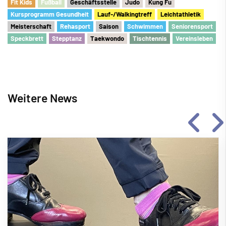
Fit Kids
Fu
ß
ball
Geschäftsstelle
Judo
Kung Fu
Kursprogramm Gesundheit
Lauf-/Walkingtreff
Leichtathletik
Meisterschaft
Rehasport
Saison
Schwimmen
Seniorensport
Speckbrett
Stepptanz
Taekwondo
Tischtennis
Vereinsleben
Weitere News