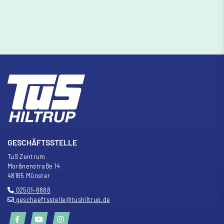
GESCHÄFTSSTELLE
TuS Zentrum
Moränenstra
ß
e 14
48165 Münster
02501–8888
geschaeftsstelle@tushiltrup.de