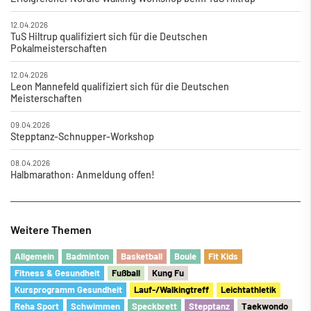
12.04.2026
TuS Hiltrup qualifiziert sich für die Deutschen
Pokalmeisterschaften
12.04.2026
Leon Mannefeld qualifiziert sich für die Deutschen
Meisterschaften
09.04.2026
Stepptanz-Schnupper-Workshop
08.04.2026
Halbmarathon: Anmeldung offen!
Weitere Themen
Allgemein
Badminton
Basketball
Boule
Fit Kids
Fitness & Gesundheit
Fu
ß
ball
Kung Fu
Kursprogramm Gesundheit
Lauf-/Walkingtreff
Leichtathletik
Reha Sport
Schwimmen
Speckbrett
Stepptanz
Taekwondo