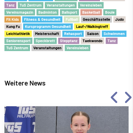
Tanz
TuS Zentrum
Veranstaltungen
Vereinsleben
Vereinsmagazin
Badminton
Ballsport
Basketball
Boule
Fit Kids
Fitness & Gesundheit
Fu
ß
ball
Geschäftsstelle
Judo
Kung Fu
Kursprogramm Gesundheit
Lauf-/Walkingtreff
Leichtathletik
Meisterschaft
Rehasport
Saison
Schwimmen
Seniorensport
Speckbrett
Stepptanz
Taekwondo
Tanz
TuS Zentrum
Veranstaltungen
Vereinsleben
Weitere News