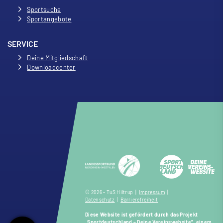
Sportsuche
Sportangebote
SERVICE
Deine Mitgliedschaft
Downloadcenter
© 2026 - TuS Hiltrup |
Impressum
|
Datenschutz
|
Barrierefreiheit
Diese Website ist gefördert durch das Projekt
„Sportdeutschland – Deine Vereinswebsite”
, einem