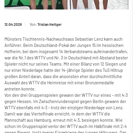
12.04.2026
Von:
Tristan Heitger
Münsters Tischtennis-Nachwuchsass Sebastian Lenz kann auch
Anführer. Beim Deutschland-Pokal der Jungen 15 im hessischen
Hofheim, bei dem insgesamt 14 Verbandsteams aufeinandertrafen,
war die Nr.1 des WTTV und Nr. 3 in Deutschland mit Abstand bester
Spieler nicht nur seines Teams. Mit einer Bilanz von 12 Siegen und
nur einer Niederlage hatte der 14-jährige Spieler des TuS Hiltrup
gro
ß
en Anteil daran, dass die ansonsten eher durchschnittliche
Auswahl des WTTV die Heimreise mit einer Bronzemedaille
antreten konnte.
Von den drei Gruppenspielen gewann der WTTV nur eines – mit 4:3
gegen Hessen. Im Zwischenrundenspiel gegen Berlin gewann der
WTTV ebenfalls mit 4:3 – trotz der einzigen Niederlage von Lenz.
Damit war das Viertelfinale erreicht, in dem der WTTV die
Mannschaft aus Hamburg, erneut mit 4:3, besiegen konnte. Wie
schon im Gruppenspiel verlor der WTTV auch im Halbfinale mit 2:4
gegen Bayern, trotz zweier Einzelsiege des jungen Hiltrupers. Das