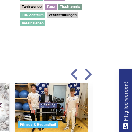
Taekwondo
Tanz
Tischtennis
TuS Zentrum
Veranstaltungen
Vereinsleben
Mitglied werden!
Fitness & Gesundhe
Fitness & Gesundheit