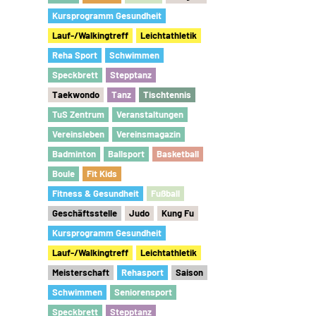
Kursprogramm Gesundheit
Lauf-/Walkingtreff
Leichtathletik
Reha Sport
Schwimmen
Speckbrett
Stepptanz
Taekwondo
Tanz
Tischtennis
TuS Zentrum
Veranstaltungen
Vereinsleben
Vereinsmagazin
Badminton
Ballsport
Basketball
Boule
Fit Kids
Fitness & Gesundheit
Fu
ß
ball
Geschäftsstelle
Judo
Kung Fu
Kursprogramm Gesundheit
Lauf-/Walkingtreff
Leichtathletik
Meisterschaft
Rehasport
Saison
Schwimmen
Seniorensport
Speckbrett
Stepptanz