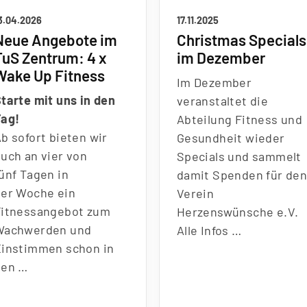
3.04.2026
17.11.2025
Neue Angebote im
Christmas Specials
TuS Zentrum: 4 x
im Dezember
Wake Up Fitness
Im Dezember
tarte mit uns in den
veranstaltet die
Tag!
Abteilung Fitness und
b sofort bieten wir
Gesundheit wieder
euch an vier von
Specials und sammelt
ünf Tagen in
damit Spenden für de
der Woche ein
Verein
Fitnessangebot zum
Herzenswünsche e.V.
Wachwerden und
Alle Infos …
Einstimmen schon in
den …