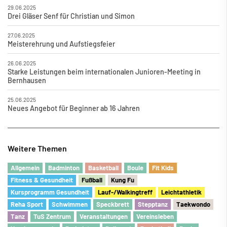
29.06.2025
Drei Gläser Senf für Christian und Simon
27.06.2025
Meisterehrung und Aufstiegsfeier
26.06.2025
Starke Leistungen beim internationalen Junioren-Meeting in
Bernhausen
25.06.2025
Neues Angebot für Beginner ab 16 Jahren
Weitere Themen
Allgemein
Badminton
Basketball
Boule
Fit Kids
Fitness & Gesundheit
Fu
ß
ball
Kung Fu
Kursprogramm Gesundheit
Lauf-/Walkingtreff
Leichtathletik
Reha Sport
Schwimmen
Speckbrett
Stepptanz
Taekwondo
Tanz
TuS Zentrum
Veranstaltungen
Vereinsleben