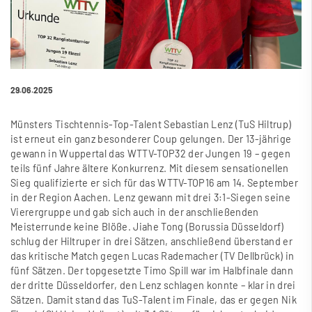
29.06.2025
Münsters Tischtennis-Top-Talent Sebastian Lenz (TuS Hiltrup)
ist erneut ein ganz besonderer Coup gelungen. Der 13-jährige
gewann in Wuppertal das WTTV-TOP32 der Jungen 19 – gegen
teils fünf Jahre ältere Konkurrenz. Mit diesem sensationellen
Sieg qualifizierte er sich für das WTTV-TOP16 am 14. September
in der Region Aachen. Lenz gewann mit drei 3:1-Siegen seine
Vierergruppe und gab sich auch in der anschlie
ß
enden
Meisterrunde keine Blö
ß
e. Jiahe Tong (Borussia Düsseldorf)
schlug der Hiltruper in drei Sätzen, anschlie
ß
end überstand er
das kritische Match gegen Lucas Rademacher (TV Dellbrück) in
fünf Sätzen. Der topgesetzte Timo Spill war im Halbfinale dann
der dritte Düsseldorfer, den Lenz schlagen konnte – klar in drei
Sätzen. Damit stand das TuS-Talent im Finale, das er gegen Nik