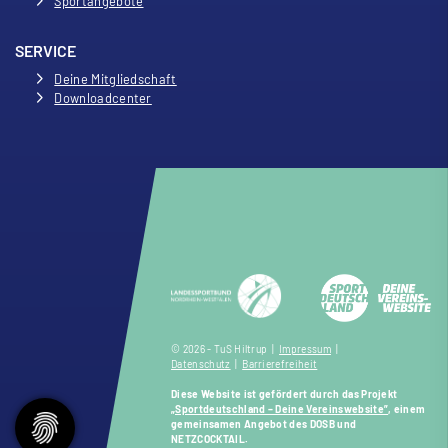
Sportangebote
SERVICE
Deine Mitgliedschaft
Downloadcenter
© 2026 - TuS Hiltrup |
Impressum
|
Datenschutz
|
Barrierefreiheit
Diese Website ist gefördert durch das Projekt
„Sportdeutschland – Deine Vereinswebsite”
, einem
gemeinsamen Angebot des DOSB und
NETZCOCKTAIL.