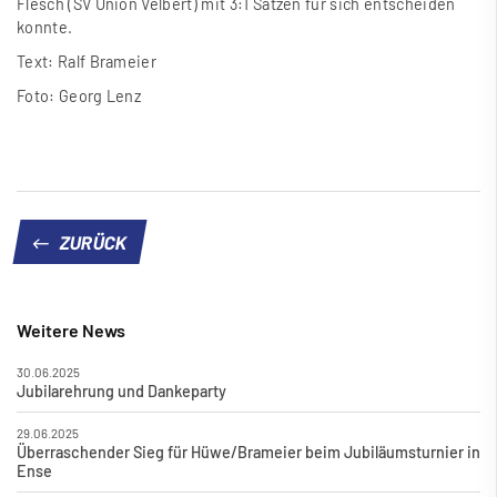
Flesch (SV Union Velbert) mit 3:1 Sätzen für sich entscheiden
konnte.
Text: Ralf Brameier
Foto: Georg Lenz
ZURÜCK
Weitere News
30.06.2025
Jubilarehrung und Dankeparty
29.06.2025
Überraschender Sieg für Hüwe/Brameier beim Jubiläumsturnier in
Ense