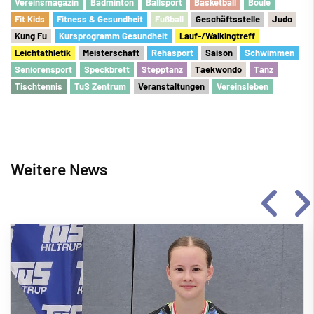
Vereinsmagazin
Badminton
Ballsport
Basketball
Boule
Fit Kids
Fitness & Gesundheit
Fu
ß
ball
Geschäftsstelle
Judo
Kung Fu
Kursprogramm Gesundheit
Lauf-/Walkingtreff
Leichtathletik
Meisterschaft
Rehasport
Saison
Schwimmen
Seniorensport
Speckbrett
Stepptanz
Taekwondo
Tanz
Tischtennis
TuS Zentrum
Veranstaltungen
Vereinsleben
Weitere News