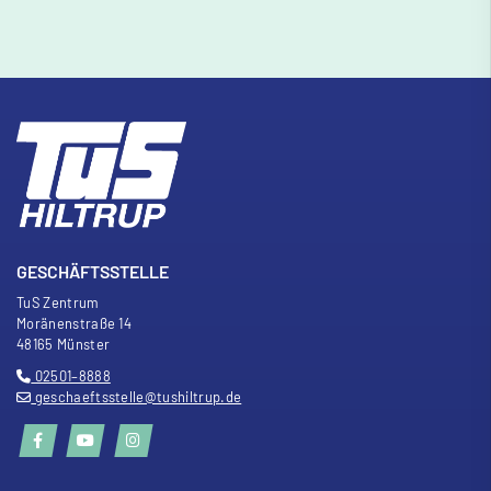
GESCHÄFTSSTELLE
TuS Zentrum
Moränenstra
ß
e 14
48165 Münster
02501–8888
geschaeftsstelle@tushiltrup.de