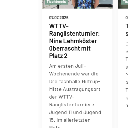
Tischtennis
Ti
07.07.2026
0
WTTV-
Ranglistenturnier:
Nina Lehmköster
überrascht mit Platz
2
Am ersten Juli-
Wochenende war die
M
Dreifachhalle Hiltrup-
Mitte Austragungsort
der WTTV-
Ranglistenturniere
Jugend 11 und Jugend
15. Im allerletzten
Matc…