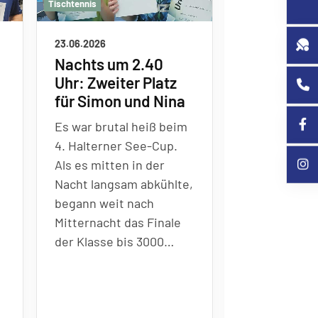
Tischtennis
Tischtennis
23.06.2026
08.06.2026
Nachts um 2.40
Sebastian 
g
Uhr: Zweiter Platz
Deutscher
für Simon und Nina
Tischtenn
Es war brutal hei
ß
beim
Am Sonntag 
4. Halterner See-Cup.
Sebastian L
Als es mitten in der
gro
ß
en Traum
Nacht langsam abkühlte,
Bei den Deu
begann weit nach
Meisterscha
Mitternacht das Finale
Jungen 15 in
der Klasse bis 3000
…
gewann der 1
Tischte
…