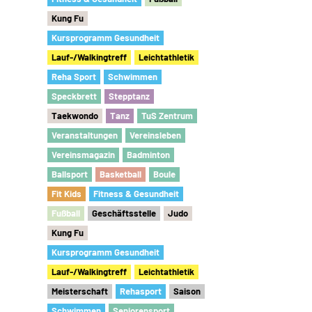
Kung Fu
Kursprogramm Gesundheit
Lauf-/Walkingtreff
Leichtathletik
Reha Sport
Schwimmen
Speckbrett
Stepptanz
Taekwondo
Tanz
TuS Zentrum
Veranstaltungen
Vereinsleben
Vereinsmagazin
Badminton
Ballsport
Basketball
Boule
Fit Kids
Fitness & Gesundheit
Fu
ß
ball
Geschäftsstelle
Judo
Kung Fu
Kursprogramm Gesundheit
Lauf-/Walkingtreff
Leichtathletik
Meisterschaft
Rehasport
Saison
Schwimmen
Seniorensport