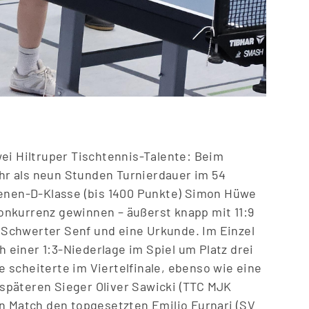
ei Hiltruper Tischtennis-Talente: Beim
r als neun Stunden Turnierdauer im 54
senen-D-Klasse (bis 1400 Punkte) Simon Hüwe
onkurrenz gewinnen – äu
ß
erst knapp mit 11:9
er Schwerter Senf und eine Urkunde. Im Einzel
einer 1:3-Niederlage im Spiel um Platz drei
 scheiterte im Viertelfinale, ebenso wie eine
päteren Sieger Oliver Sawicki (TTC MJK
en Match den topgesetzten Emilio Furnari (SV