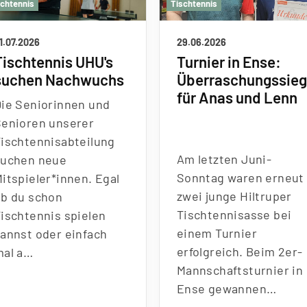
schtennis
Tischtennis
1.07.2026
29.06.2026
Tischtennis UHU's
Turnier in Ense:
suchen Nachwuchs
Überraschungssie
für Anas und Lenn
Die Seniorinnen und
Senioren unserer
Tischtennisabteilung
Am letzten Juni-
suchen neue
Sonntag waren erneut
itspieler*innen. Egal
zwei junge Hiltruper
ob du schon
Tischtennisasse bei
Tischtennis spielen
einem Turnier
kannst oder einfach
erfolgreich. Beim 2er-
mal a…
Mannschaftsturnier in
Ense gewannen…