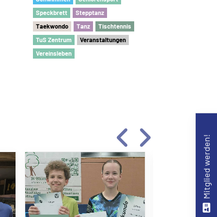
Speckbrett
Stepptanz
Taekwondo
Tanz
Tischtennis
TuS Zentrum
Veranstaltungen
Vereinsleben
Mitglied werden!