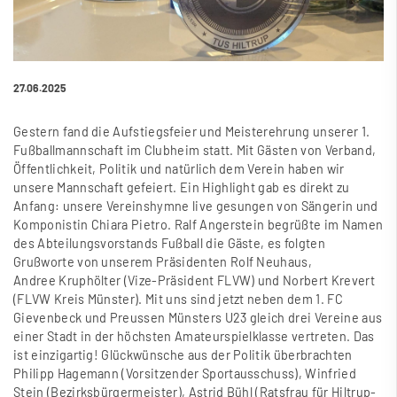
27.06.2025
Gestern fand die Aufstiegsfeier und Meisterehrung unserer 1.
Fu
ß
ballmannschaft im Clubheim statt. Mit Gästen von Verband,
Öffentlichkeit, Politik und natürlich dem Verein haben wir
unsere Mannschaft gefeiert. Ein Highlight gab es direkt zu
Anfang: unsere Vereinshymne live gesungen von Sängerin und
Komponistin Chiara Pietro. Ralf Angerstein begrü
ß
te im Namen
des Abteilungsvorstands Fu
ß
ball die Gäste, es folgten
Gru
ß
worte von unserem Präsidenten Rolf Neuhaus,
Andree Kruphölter (Vize-Präsident FLVW) und Norbert Krevert
(FLVW Kreis Münster). Mit uns sind jetzt neben dem 1. FC
Gievenbeck und Preussen Münsters U23 gleich drei Vereine aus
einer Stadt in der höchsten Amateurspielklasse vertreten. Das
ist einzigartig! Glückwünsche aus der Politik überbrachten
Philipp Hagemann (Vorsitzender Sportausschuss), Winfried
Stein (Bezirksbürgermeister), Astrid Bühl (Ratsfrau für Hiltrup-