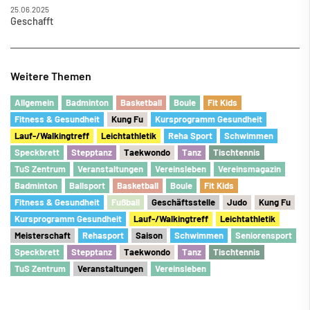
25.06.2025
Geschafft
Weitere Themen
Allgemein
Badminton
Basketball
Boule
Fit Kids
Fitness & Gesundheit
Kung Fu
Kursprogramm Gesundheit
Lauf-/Walkingtreff
Leichtathletik
Reha Sport
Schwimmen
Speckbrett
Stepptanz
Taekwondo
Tanz
Tischtennis
TuS Zentrum
Veranstaltungen
Vereinsleben
Vereinsmagazin
Badminton
Ballsport
Basketball
Boule
Fit Kids
Fitness & Gesundheit
Fu
ß
ball
Geschäftsstelle
Judo
Kung Fu
Kursprogramm Gesundheit
Lauf-/Walkingtreff
Leichtathletik
Meisterschaft
Rehasport
Saison
Schwimmen
Seniorensport
Speckbrett
Stepptanz
Taekwondo
Tanz
Tischtennis
TuS Zentrum
Veranstaltungen
Vereinsleben