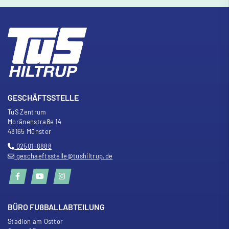
GESCHÄFTSSTELLE
TuS Zentrum
Moränenstra
ß
e 14
48165 Münster
02501–8888
geschaeftsstelle@tushiltrup.de
BÜRO FU
ß
BALLABTEILUNG
Stadion am Osttor