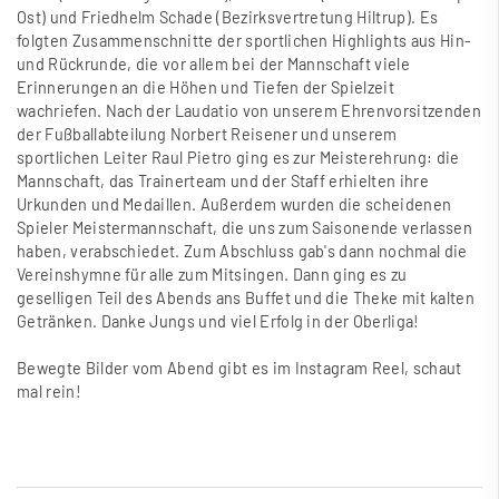
Ost) und Friedhelm Schade (Bezirksvertretung Hiltrup). Es
folgten Zusammenschnitte der sportlichen Highlights aus Hin-
und Rückrunde, die vor allem bei der Mannschaft viele
Erinnerungen an die Höhen und Tiefen der Spielzeit
wachriefen. Nach der Laudatio von unserem Ehrenvorsitzenden
der Fu
ß
ballabteilung Norbert Reisener und unserem
sportlichen Leiter Raul Pietro ging es zur Meisterehrung: die
Mannschaft, das Trainerteam und der Staff erhielten ihre
Urkunden und Medaillen. Au
ß
erdem wurden die scheidenen
Spieler Meistermannschaft, die uns zum Saisonende verlassen
haben, verabschiedet. Zum Abschluss gab's dann nochmal die
Vereinshymne für alle zum Mitsingen. Dann ging es zu
geselligen Teil des Abends ans Buffet und die Theke mit kalten
Getränken. Danke Jungs und viel Erfolg in der Oberliga!
Bewegte Bilder vom Abend gibt es im
Instagram Reel, schaut
mal rein!