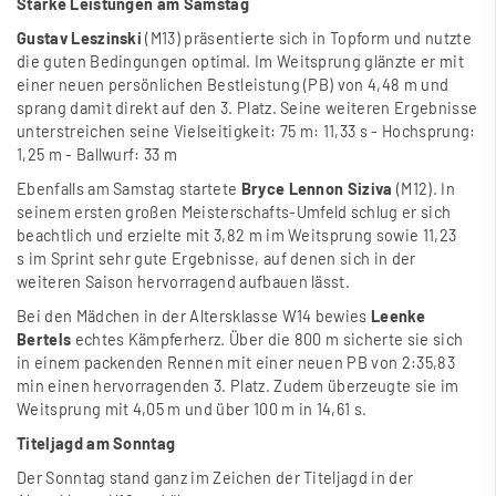
Starke Leistungen am Samstag
Gustav Leszinski
(M13) präsentierte sich in Topform und nutzte
die guten Bedingungen optimal. Im Weitsprung glänzte er mit
einer neuen persönlichen Bestleistung (PB) von 4,48 m und
sprang damit direkt auf den 3. Platz. Seine weiteren Ergebnisse
unterstreichen seine Vielseitigkeit: 75 m: 11,33 s - Hochsprung:
1,25 m - Ballwurf: 33 m
Ebenfalls am Samstag startete
Bryce Lennon Siziva
(M12). In
seinem ersten gro
ß
en Meisterschafts-Umfeld schlug er sich
beachtlich und erzielte mit 3,82 m im Weitsprung sowie 11,23
s im Sprint sehr gute Ergebnisse, auf denen sich in der
weiteren Saison hervorragend aufbauen lässt.
Bei den Mädchen in der Altersklasse W14 bewies
Leenke
Bertels
echtes Kämpferherz. Über die 800 m sicherte sie sich
in einem packenden Rennen mit einer neuen PB von 2:35,83
min einen hervorragenden 3. Platz. Zudem überzeugte sie im
Weitsprung mit 4,05 m und über 100 m in 14,61 s.
Titeljagd am Sonntag
Der Sonntag stand ganz im Zeichen der Titeljagd in der