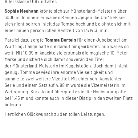
Altersklasse U18 und älter.
Sophie Neuhann
krönte sich zur Münsterland-Meisterin über
3000 m. In einem einsamen Rennen „gegen die Uhr“ lie
ß
sie
sich nicht beirren, hielt das Tempo hoch und belohnte sich mit
einer neuen persönlichen Bestzeit von 13:14,31 min.
Parallel dazu sorgte
Tomma Bertels
für einen Jubelschrei am
Wurfring. Lange hatte sie darauf hingearbeitet, nun war es so
weit: Mit 10,09 m knackte sie erstmals die magische 10-Meter-
Marke und sicherte sich damit souverän den Titel
der Münsterland-Meisterin im Kugelsto
ß
en. Doch damit nicht
genug: Tomma bewies ihre enorme Vielseitigkeit und
sammelte zwei weitere Vizetitel. Mit einer sehr konstanten
Serie und einem Satz auf 4,88 m wurde sie Vizemeisterin im
Weitsprung. Kurz darauf überquerte sie die Hochsprunglatte
bei 1,45 m und konnte auch in dieser Disziplin den zweiten Platz
belegen.
Herzlichen Glückwunsch zu den tollen Leistungen.