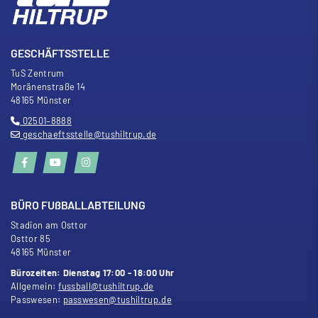
GESCHÄFTSSTELLE
TuS Zentrum
Moränenstra
ß
e 14
48165 Münster
02501–8888
geschaeftsstelle@tushiltrup.de
BÜRO FU
ß
BALLABTEILUNG
Stadion am Osttor
Osttor 85
48165 Münster
Bürozeiten: Dienstag 17:00 - 18:00 Uhr
Allgemein:
fussball@tushiltrup.de
Passwesen:
passwesen@tushiltrup.de