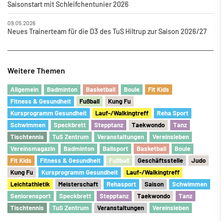
Saisonstart mit Schleifchentunier 2026
09.05.2026
Neues Trainerteam für die D3 des TuS Hiltrup zur Saison 2026/27
Weitere Themen
Allgemein
Badminton
Basketball
Boule
Fit Kids
Fitness & Gesundheit
Fu
ß
ball
Kung Fu
Kursprogramm Gesundheit
Lauf-/Walkingtreff
Reha Sport
Schwimmen
Speckbrett
Stepptanz
Taekwondo
Tanz
Tischtennis
TuS Zentrum
Veranstaltungen
Vereinsleben
Vereinsmagazin
Badminton
Ballsport
Basketball
Boule
Fit Kids
Fitness & Gesundheit
Fu
ß
ball
Geschäftsstelle
Judo
Kung Fu
Kursprogramm Gesundheit
Lauf-/Walkingtreff
Leichtathletik
Meisterschaft
Rehasport
Saison
Schwimmen
Seniorensport
Speckbrett
Stepptanz
Taekwondo
Tanz
Tischtennis
TuS Zentrum
Veranstaltungen
Vereinsleben