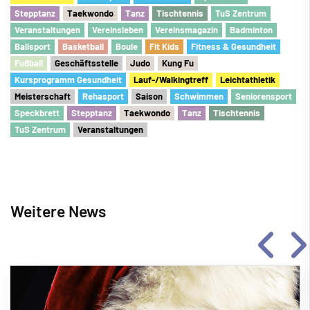
Stepptanz
Taekwondo
Tanz
Tischtennis
TuS Zentrum
Veranstaltungen
Vereinsleben
Vereinsmagazin
Badminton
Ballsport
Basketball
Boule
Fit Kids
Fitness & Gesundheit
Fu
ß
ball
Geschäftsstelle
Judo
Kung Fu
Kursprogramm Gesundheit
Lauf-/Walkingtreff
Leichtathletik
Meisterschaft
Rehasport
Saison
Schwimmen
Seniorensport
Speckbrett
Stepptanz
Taekwondo
Tanz
Tischtennis
TuS Zentrum
Veranstaltungen
Weitere News