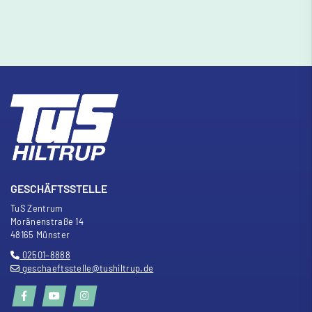
GESCHÄFTSSTELLE
TuS Zentrum
Moränenstra
ß
e 14
48165 Münster
02501–8888
geschaeftsstelle@tushiltrup.de