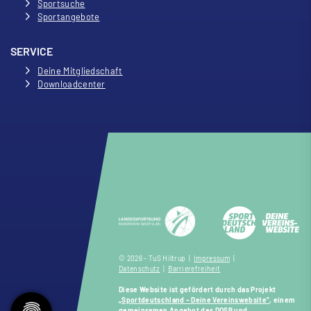
Sportsuche
Sportangebote
SERVICE
Deine Mitgliedschaft
Downloadcenter
© 2026 - TuS Hiltrup |
Impressum
|
Datenschutz
|
Barrierefreiheit
Diese Website ist gefördert durch das Projekt
„Sportdeutschland – Deine Vereinswebsite”
, einem
gemeinsamen Angebot des DOSB und