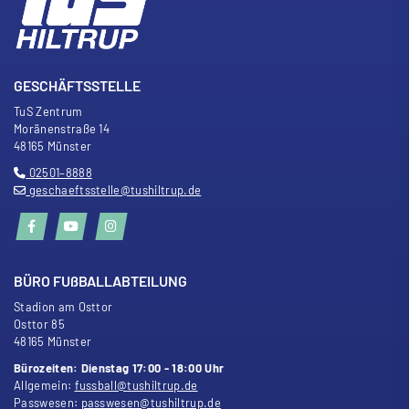
GESCHÄFTSSTELLE
TuS Zentrum
Moränenstra
ß
e 14
48165 Münster
02501–8888
geschaeftsstelle@tushiltrup.de
BÜRO FU
ß
BALLABTEILUNG
Stadion am Osttor
Osttor 85
48165 Münster
Bürozeiten: Dienstag 17:00 - 18:00 Uhr
Allgemein:
fussball@tushiltrup.de
Passwesen:
passwesen@tushiltrup.de