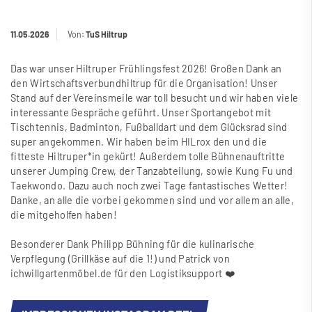
11.05.2026
Von:
TuS Hiltrup
Das war unser Hiltruper Frühlingsfest 2026! Gro
ß
en Dank an
den Wirtschaftsverbundhiltrup für die Organisation! Unser
Stand auf der Vereinsmeile war toll besucht und wir haben viele
interessante Gespräche geführt. Unser Sportangebot mit
Tischtennis, Badminton, Fu
ß
balldart und dem Glücksrad sind
super angekommen. Wir haben beim HILrox den und die
fitteste Hiltruper*in gekürt! Au
ß
erdem tolle Bühnenauftritte
unserer Jumping Crew, der Tanzabteilung, sowie Kung Fu und
Taekwondo. Dazu auch noch zwei Tage fantastisches Wetter!
Danke, an alle die vorbei gekommen sind und vor allem an alle,
die mitgeholfen haben!
Besonderer Dank Philipp Bühning für die kulinarische
Verpflegung (Grillkäse auf die 1!) und Patrick von
ichwillgartenmöbel.de für den Logistiksupport ❤️