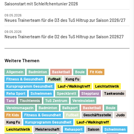
Saisonstart mit Schleifchentunier 2026
09.05.2026
Neues Trainerteam für die D3 des TuS Hiltrup zur Saison 2026/27
09.05.2026
Neues Trainerteam für die D2 des TuS Hiltrup zur Saison 202627
Weitere Themen
Allgemein
Badminton
Basketball
Boule
Fit Kids
Fitness & Gesundheit
Fu
ß
ball
Kung Fu
Kursprogramm Gesundheit
Lauf-/Walkingtreff
Leichtathletik
Reha Sport
Schwimmen
Speckbrett
Stepptanz
Taekwondo
Tanz
Tischtennis
TuS Zentrum
Vereinsleben
Vereinsmagazin
Badminton
Ballsport
Basketball
Boule
Fit Kids
Fitness & Gesundheit
Fu
ß
ball
Geschäftsstelle
Judo
Kung Fu
Kursprogramm Gesundheit
Lauf-/Walkingtreff
Leichtathletik
Meisterschaft
Rehasport
Saison
Schwimmen