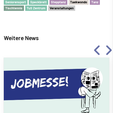
Seniorensport
Speckbrett
Stepptanz
Taekwondo
Tanz
Tischtennis
TuS Zentrum
Veranstaltungen
Weitere News